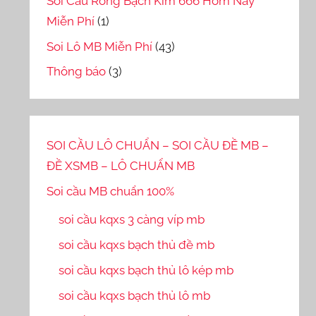
Soi Cầu Rồng Bạch Kim 666 Hôm Nay
Miễn Phí
(1)
Soi Lô MB Miễn Phí
(43)
Thông báo
(3)
SOI CẦU LÔ CHUẨN – SOI CẦU ĐỀ MB –
ĐỀ XSMB – LÔ CHUẨN MB
Soi cầu MB chuẩn 100%
soi cầu kqxs 3 càng víp mb
soi cầu kqxs bạch thủ đề mb
soi cầu kqxs bạch thủ lô kép mb
soi cầu kqxs bạch thủ lô mb