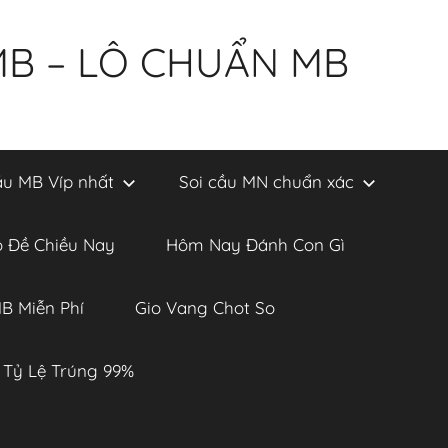
SMB – LÔ CHUẨN MB
ầu MB Víp nhất
Soi cầu MN chuẩn xác
ô Đề Chiều Nay
Hôm Nay Đánh Con Gì
MB Miễn Phí
Gio Vang Chot So
 Tỷ Lệ Trúng 99%