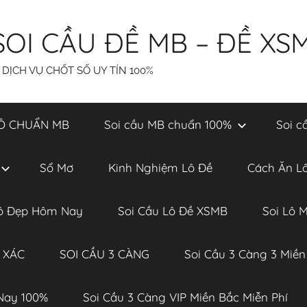
SOI CẦU ĐỀ MB – ĐỀ X
ỊCH VỤ CHỐT SỐ UY TÍN 100%
LÔ CHUẨN MB
Soi cầu MB chuẩn 100%
Soi c
Sổ Mơ
Kinh Nghiệm Lô Đề
Cách Ăn L
ô Đẹp Hôm Nay
Soi Cầu Lô Đề XSMB
Soi Lô 
H XÁC
SOI CẦU 3 CÀNG
Soi Cầu 3 Càng 3 Miền
Nay 100%
Soi Cầu 3 Càng VIP Miền Bắc Miễn Phí