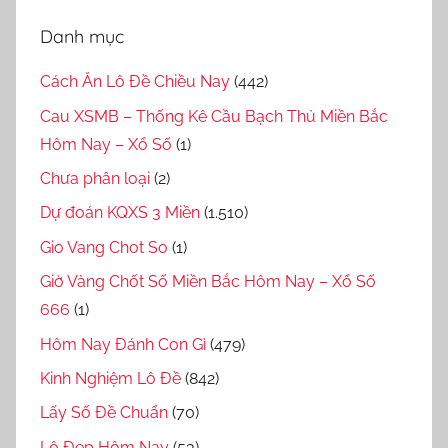
Danh mục
Cách Ăn Lô Đề Chiều Nay
(442)
Cau XSMB – Thống Kê Cầu Bạch Thủ Miền Bắc
Hôm Nay – Xổ Số
(1)
Chưa phân loại
(2)
Dự đoán KQXS 3 Miền
(1.510)
Gio Vang Chot So
(1)
Giờ Vàng Chốt Số Miền Bắc Hôm Nay – Xổ Số
666
(1)
Hôm Nay Đánh Con Gì
(479)
Kinh Nghiệm Lô Đề
(842)
Lấy Số Đề Chuẩn
(70)
Lô Đẹp Hôm Nay
(53)