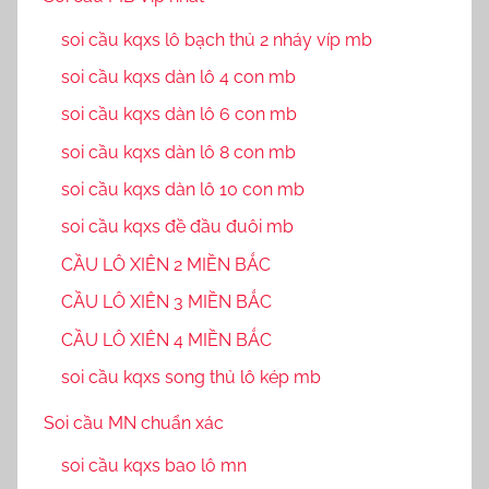
soi cầu kqxs lô bạch thủ 2 nháy víp mb
soi cầu kqxs dàn lô 4 con mb
soi cầu kqxs dàn lô 6 con mb
soi cầu kqxs dàn lô 8 con mb
soi cầu kqxs dàn lô 10 con mb
soi cầu kqxs đề đầu đuôi mb
CẦU LÔ XIÊN 2 MIỀN BẮC
CẦU LÔ XIÊN 3 MIỀN BẮC
CẦU LÔ XIÊN 4 MIỀN BẮC
soi cầu kqxs song thủ lô kép mb
Soi cầu MN chuẩn xác
soi cầu kqxs bao lô mn