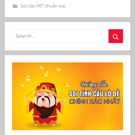
Soi cầu MT chuẩn xác