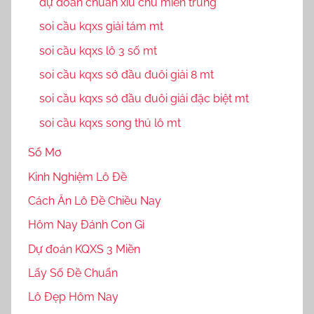
dự đoán chuẩn xíu chủ miền trung
soi cầu kqxs giải tám mt
soi cầu kqxs lô 3 số mt
soi cầu kqxs sớ đầu đuôi giải 8 mt
soi cầu kqxs sớ đầu đuôi giải đặc biệt mt
soi cầu kqxs song thủ lô mt
Sổ Mơ
Kinh Nghiệm Lô Đề
Cách Ăn Lô Đề Chiều Nay
Hôm Nay Đánh Con Gì
Dự đoán KQXS 3 Miền
Lấy Số Đề Chuẩn
Lô Đẹp Hôm Nay