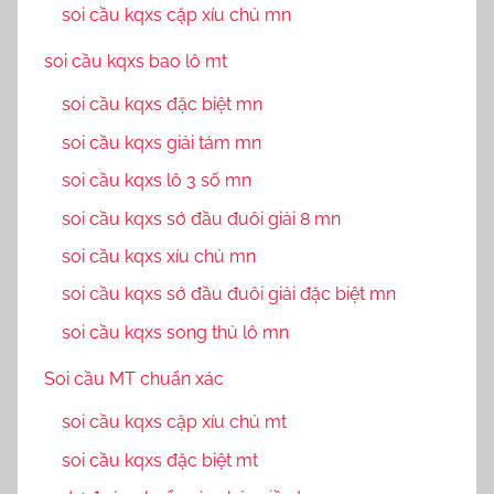
soi cầu kqxs cặp xíu chủ mn
soi cầu kqxs bao lô mt
soi cầu kqxs đặc biệt mn
soi cầu kqxs giải tám mn
soi cầu kqxs lô 3 số mn
soi cầu kqxs sớ đầu đuôi giải 8 mn
soi cầu kqxs xíu chủ mn
soi cầu kqxs sớ đầu đuôi giải đặc biệt mn
soi cầu kqxs song thủ lô mn
Soi cầu MT chuẩn xác
soi cầu kqxs cặp xíu chủ mt
soi cầu kqxs đặc biệt mt