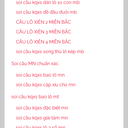
soi cầu kqxs dàn lô 10 con mb
soi cầu kqxs đề đầu đuôi mb
CẦU LÔ XIÊN 2 MIỀN BẮC
CẦU LÔ XIÊN 3 MIỀN BẮC
CẦU LÔ XIÊN 4 MIỀN BẮC
soi cầu kqxs song thủ lô kép mb
Soi cầu MN chuẩn xác
soi cầu kqxs bao lô mn
soi cầu kqxs cặp xíu chủ mn
soi cầu kqxs bao lô mt
soi cầu kqxs đặc biệt mn
soi cầu kqxs giải tám mn
soi cầu kqxs lô 3 số mn