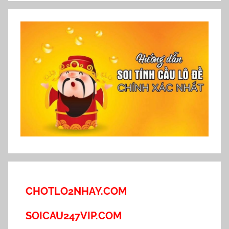
CHOTLO2NHAY.COM
SOICAU247VIP.COM