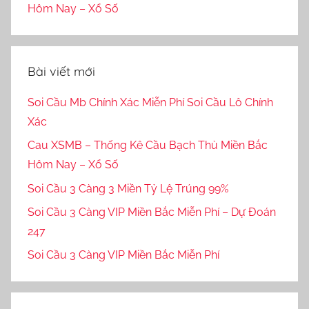
Hôm Nay – Xổ Số
Bài viết mới
Soi Cầu Mb Chính Xác Miễn Phí Soi Cầu Lô Chính
Xác
Cau XSMB – Thống Kê Cầu Bạch Thủ Miền Bắc
Hôm Nay – Xổ Số
Soi Cầu 3 Càng 3 Miền Tỷ Lệ Trúng 99%
Soi Cầu 3 Càng VIP Miền Bắc Miễn Phí – Dự Đoán
247
Soi Cầu 3 Càng VIP Miền Bắc Miễn Phí