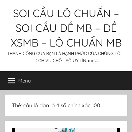
Skip
SOI CẦU LÔ CHUẨN –
to
content
SOI CẦU ĐỀ MB – ĐỀ
XSMB – LÔ CHUẨN MB
THÀNH CÔNG CỦA BẠN LÀ HẠNH PHÚC CỦA CHÚNG TÔI –
DỊCH VỤ CHỐT SỐ UY TÍN 100%
Menu
Thẻ:
cầu lô dàn lô 4 số chính xác 100