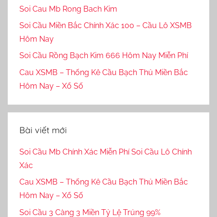
Soi Cau Mb Rong Bach Kim
Soi Cầu Miền Bắc Chính Xác 100 – Cầu Lô XSMB
Hôm Nay
Soi Cầu Rồng Bạch Kim 666 Hôm Nay Miễn Phí
Cau XSMB – Thống Kê Cầu Bạch Thủ Miền Bắc
Hôm Nay – Xổ Số
Bài viết mới
Soi Cầu Mb Chính Xác Miễn Phí Soi Cầu Lô Chính
Xác
Cau XSMB – Thống Kê Cầu Bạch Thủ Miền Bắc
Hôm Nay – Xổ Số
Soi Cầu 3 Càng 3 Miền Tỷ Lệ Trúng 99%