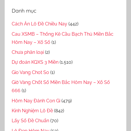
Danh mục
Cách Ăn Lô Đề Chiều Nay
(442)
Cau XSMB – Thống Kê Cầu Bạch Thủ Miền Bắc
Hôm Nay – Xổ Số
(1)
Chưa phân loại
(2)
Dự đoán KQXS 3 Miền
(1.510)
Gio Vang Chot So
(1)
Giờ Vàng Chốt Số Miền Bắc Hôm Nay – Xổ Số
666
(1)
Hôm Nay Đánh Con Gì
(479)
Kinh Nghiệm Lô Đề
(842)
Lấy Số Đề Chuẩn
(70)
Lô Đẹp Hôm Nay
(53)