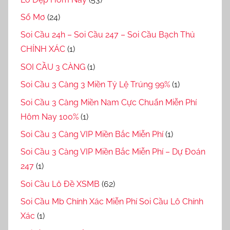
Sổ Mơ
(24)
Soi Cầu 24h – Soi Cầu 247 – Soi Cầu Bạch Thủ
CHÍNH XÁC
(1)
SOI CẦU 3 CÀNG
(1)
Soi Cầu 3 Càng 3 Miền Tỷ Lệ Trúng 99%
(1)
Soi Cầu 3 Càng Miền Nam Cực Chuẩn Miễn Phí
Hôm Nay 100%
(1)
Soi Cầu 3 Càng VIP Miền Bắc Miễn Phí
(1)
Soi Cầu 3 Càng VIP Miền Bắc Miễn Phí – Dự Đoán
247
(1)
Soi Cầu Lô Đề XSMB
(62)
Soi Cầu Mb Chính Xác Miễn Phí Soi Cầu Lô Chính
Xác
(1)