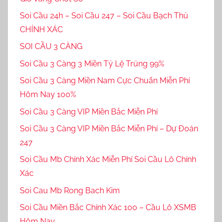
Soi Cầu 24h – Soi Cầu 247 – Soi Cầu Bạch Thủ
CHÍNH XÁC
SOI CẦU 3 CÀNG
Soi Cầu 3 Càng 3 Miền Tỷ Lệ Trúng 99%
Soi Cầu 3 Càng Miền Nam Cực Chuẩn Miễn Phí
Hôm Nay 100%
Soi Cầu 3 Càng VIP Miền Bắc Miễn Phí
Soi Cầu 3 Càng VIP Miền Bắc Miễn Phí – Dự Đoán
247
Soi Cầu Mb Chính Xác Miễn Phí Soi Cầu Lô Chính
Xác
Soi Cau Mb Rong Bach Kim
Soi Cầu Miền Bắc Chính Xác 100 – Cầu Lô XSMB
Hôm Nay