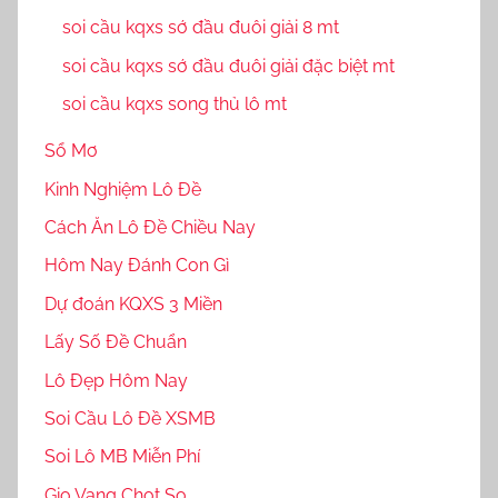
soi cầu kqxs sớ đầu đuôi giải 8 mt
soi cầu kqxs sớ đầu đuôi giải đặc biệt mt
soi cầu kqxs song thủ lô mt
Sổ Mơ
Kinh Nghiệm Lô Đề
Cách Ăn Lô Đề Chiều Nay
Hôm Nay Đánh Con Gì
Dự đoán KQXS 3 Miền
Lấy Số Đề Chuẩn
Lô Đẹp Hôm Nay
Soi Cầu Lô Đề XSMB
Soi Lô MB Miễn Phí
Gio Vang Chot So