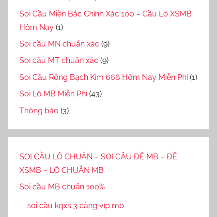
Soi Cầu Miền Bắc Chính Xác 100 – Cầu Lô XSMB
Hôm Nay
(1)
Soi cầu MN chuẩn xác
(9)
Soi cầu MT chuẩn xác
(9)
Soi Cầu Rồng Bạch Kim 666 Hôm Nay Miễn Phí
(1)
Soi Lô MB Miễn Phí
(43)
Thông báo
(3)
SOI CẦU LÔ CHUẨN – SOI CẦU ĐỀ MB – ĐỀ
XSMB – LÔ CHUẨN MB
Soi cầu MB chuẩn 100%
soi cầu kqxs 3 càng víp mb