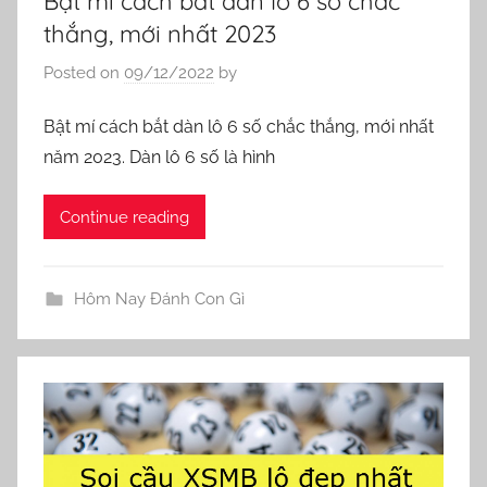
Bật mí cách bắt dàn lô 6 số chắc
thắng, mới nhất 2023
Posted on
09/12/2022
by
Bật mí cách bắt dàn lô 6 số chắc thắng, mới nhất
năm 2023. Dàn lô 6 số là hình
Continue reading
Hôm Nay Đánh Con Gì