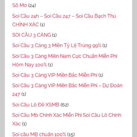
Sổ Mơ
(24)
Soi Cầu 24h – Soi Cầu 247 – Soi Cầu Bạch Thủ
CHÍNH XÁC
(1)
SOI CẦU 3 CÀNG
(1)
Soi Cầu 3 Càng 3 Miền Tỷ Lệ Trúng 99%
(1)
Soi Cầu 3 Càng Miền Nam Cực Chuẩn Miễn Phí
Hôm Nay 100%
(1)
Soi Cầu 3 Càng VIP Miền Bắc Miễn Phí
(1)
Soi Cầu 3 Càng VIP Miền Bắc Miễn Phí – Dự Đoán
247
(1)
Soi Cầu Lô Đề XSMB
(62)
Soi Cầu Mb Chính Xác Miễn Phí Soi Cầu Lô Chính
Xác
(1)
Soi cầu MB chuẩn 100%
(15)