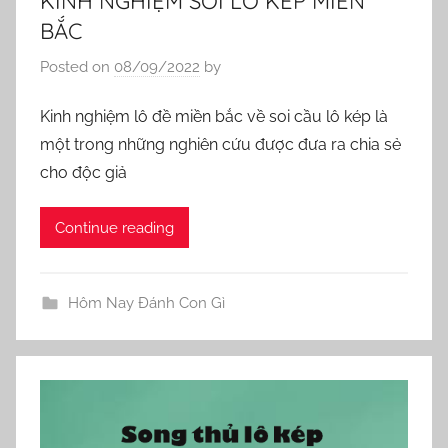
KINH NGHIỆM SOI LÔ KÉP MIỀN
BẮC
Posted on
08/09/2022
by
Kinh nghiệm lô đề miền bắc về soi cầu lô kép là
một trong những nghiên cứu được đưa ra chia sẻ
cho độc giả
Continue reading
Hôm Nay Đánh Con Gì