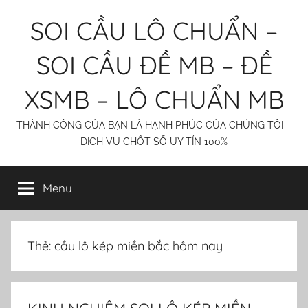
Skip
SOI CẦU LÔ CHUẨN –
to
content
SOI CẦU ĐỀ MB – ĐỀ
XSMB – LÔ CHUẨN MB
THÀNH CÔNG CỦA BẠN LÀ HẠNH PHÚC CỦA CHÚNG TÔI –
DỊCH VỤ CHỐT SỐ UY TÍN 100%
Menu
Thẻ:
cầu lô kép miền bắc hôm nay