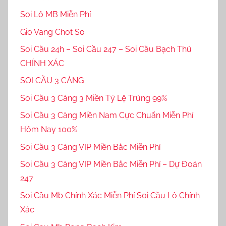
Soi Lô MB Miễn Phí
Gio Vang Chot So
Soi Cầu 24h – Soi Cầu 247 – Soi Cầu Bạch Thủ
CHÍNH XÁC
SOI CẦU 3 CÀNG
Soi Cầu 3 Càng 3 Miền Tỷ Lệ Trúng 99%
Soi Cầu 3 Càng Miền Nam Cực Chuẩn Miễn Phí
Hôm Nay 100%
Soi Cầu 3 Càng VIP Miền Bắc Miễn Phí
Soi Cầu 3 Càng VIP Miền Bắc Miễn Phí – Dự Đoán
247
Soi Cầu Mb Chính Xác Miễn Phí Soi Cầu Lô Chính
Xác