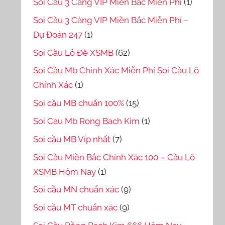
Soi Cầu 3 Càng VIP Miền Bắc Miễn Phí
(1)
Soi Cầu 3 Càng VIP Miền Bắc Miễn Phí –
Dự Đoán 247
(1)
Soi Cầu Lô Đề XSMB
(62)
Soi Cầu Mb Chính Xác Miễn Phí Soi Cầu Lô
Chính Xác
(1)
Soi cầu MB chuẩn 100%
(15)
Soi Cau Mb Rong Bach Kim
(1)
Soi cầu MB Víp nhất
(7)
Soi Cầu Miền Bắc Chính Xác 100 – Cầu Lô
XSMB Hôm Nay
(1)
Soi cầu MN chuẩn xác
(9)
Soi cầu MT chuẩn xác
(9)