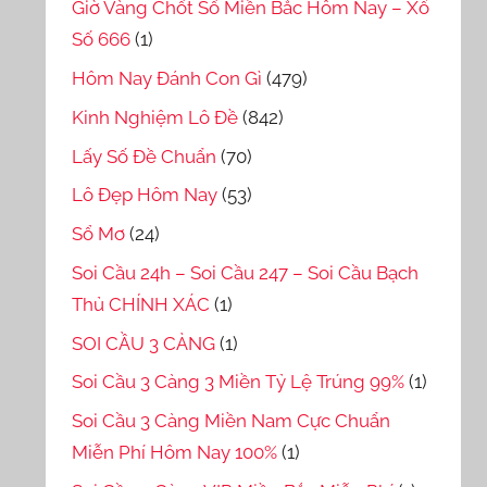
Giờ Vàng Chốt Số Miền Bắc Hôm Nay – Xổ
Số 666
(1)
Hôm Nay Đánh Con Gì
(479)
Kinh Nghiệm Lô Đề
(842)
Lấy Số Đề Chuẩn
(70)
Lô Đẹp Hôm Nay
(53)
Sổ Mơ
(24)
Soi Cầu 24h – Soi Cầu 247 – Soi Cầu Bạch
Thủ CHÍNH XÁC
(1)
SOI CẦU 3 CÀNG
(1)
Soi Cầu 3 Càng 3 Miền Tỷ Lệ Trúng 99%
(1)
Soi Cầu 3 Càng Miền Nam Cực Chuẩn
Miễn Phí Hôm Nay 100%
(1)