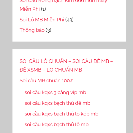
Soi Cầu Rồng Bạch Kim 666 Hôm Nay
Miễn Phí
(1)
Soi Lô MB Miễn Phí
(43)
Thông báo
(3)
SOI CẦU LÔ CHUẨN – SOI CẦU ĐỀ MB –
ĐỀ XSMB – LÔ CHUẨN MB
Soi cầu MB chuẩn 100%
soi cầu kqxs 3 càng víp mb
soi cầu kqxs bạch thủ đề mb
soi cầu kqxs bạch thủ lô kép mb
soi cầu kqxs bạch thủ lô mb