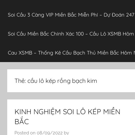
Soi Cầu 3 Càng VIP Miền Bắc Miễn Phí – Dự Đoán 247
Soi Cầu Miền Bắc Chính Xác 100 – Cầu Lô XSMB Hôm
Cau XSMB – Thống Kê Cầu Bạch Thủ Miền Bắc Hôm 
Thẻ:
cầu lô kép rồng bạch kim
KINH NGHIỆM SOI LÔ KÉP MIỀN
BẮC
Posted on
08/09/2022
by