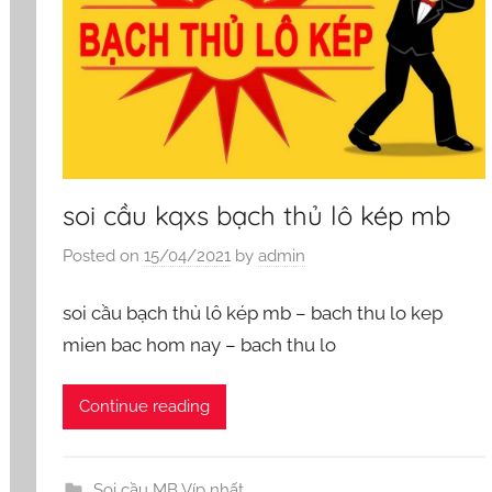
soi cầu kqxs bạch thủ lô kép mb
Posted on
15/04/2021
by
admin
soi cầu bạch thủ lô kép mb – bach thu lo kep
mien bac hom nay – bach thu lo
Continue reading
Soi cầu MB Víp nhất