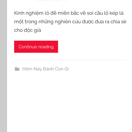
Kinh nghiệm lô đề miền bắc về soi cầu lô kép là
một trong những nghiên cứu được đưa ra chia sẻ
cho độc giả
Continue reading
Hôm Nay Đánh Con Gì