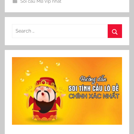
Soi cầu MB Víp nhất