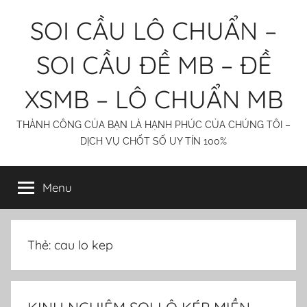
Skip
SOI CẦU LÔ CHUẨN –
to
content
SOI CẦU ĐỀ MB – ĐỀ
XSMB – LÔ CHUẨN MB
THÀNH CÔNG CỦA BẠN LÀ HẠNH PHÚC CỦA CHÚNG TÔI –
DỊCH VỤ CHỐT SỐ UY TÍN 100%
Menu
Thẻ:
cau lo kep