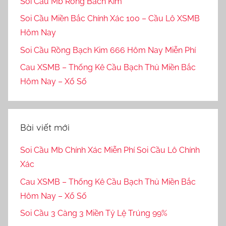
Soi Cau Mb Rong Bach Kim
Soi Cầu Miền Bắc Chính Xác 100 – Cầu Lô XSMB
Hôm Nay
Soi Cầu Rồng Bạch Kim 666 Hôm Nay Miễn Phí
Cau XSMB – Thống Kê Cầu Bạch Thủ Miền Bắc
Hôm Nay – Xổ Số
Bài viết mới
Soi Cầu Mb Chính Xác Miễn Phí Soi Cầu Lô Chính
Xác
Cau XSMB – Thống Kê Cầu Bạch Thủ Miền Bắc
Hôm Nay – Xổ Số
Soi Cầu 3 Càng 3 Miền Tỷ Lệ Trúng 99%