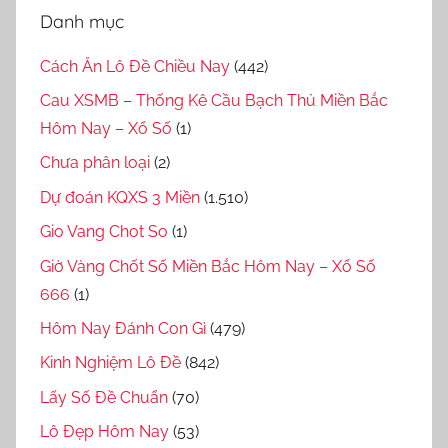
Danh mục
Cách Ăn Lô Đề Chiều Nay
(442)
Cau XSMB – Thống Kê Cầu Bạch Thủ Miền Bắc
Hôm Nay – Xổ Số
(1)
Chưa phân loại
(2)
Dự đoán KQXS 3 Miền
(1.510)
Gio Vang Chot So
(1)
Giờ Vàng Chốt Số Miền Bắc Hôm Nay – Xổ Số
666
(1)
Hôm Nay Đánh Con Gì
(479)
Kinh Nghiệm Lô Đề
(842)
Lấy Số Đề Chuẩn
(70)
Lô Đẹp Hôm Nay
(53)