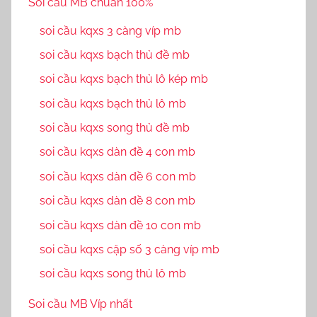
Soi cầu MB chuẩn 100%
soi cầu kqxs 3 càng víp mb
soi cầu kqxs bạch thủ đề mb
soi cầu kqxs bạch thủ lô kép mb
soi cầu kqxs bạch thủ lô mb
soi cầu kqxs song thủ đề mb
soi cầu kqxs dàn đề 4 con mb
soi cầu kqxs dàn đề 6 con mb
soi cầu kqxs dàn đề 8 con mb
soi cầu kqxs dàn đề 10 con mb
soi cầu kqxs cặp số 3 càng víp mb
soi cầu kqxs song thủ lô mb
Soi cầu MB Víp nhất