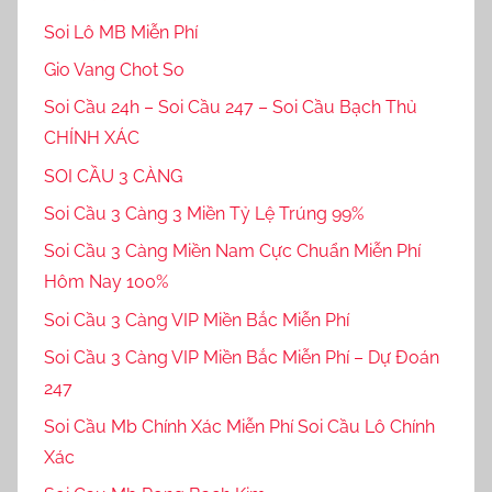
Soi Lô MB Miễn Phí
Gio Vang Chot So
Soi Cầu 24h – Soi Cầu 247 – Soi Cầu Bạch Thủ
CHÍNH XÁC
SOI CẦU 3 CÀNG
Soi Cầu 3 Càng 3 Miền Tỷ Lệ Trúng 99%
Soi Cầu 3 Càng Miền Nam Cực Chuẩn Miễn Phí
Hôm Nay 100%
Soi Cầu 3 Càng VIP Miền Bắc Miễn Phí
Soi Cầu 3 Càng VIP Miền Bắc Miễn Phí – Dự Đoán
247
Soi Cầu Mb Chính Xác Miễn Phí Soi Cầu Lô Chính
Xác