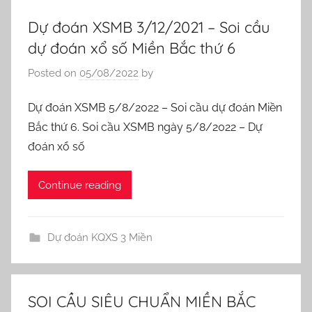
Dự đoán XSMB 3/12/2021 – Soi cầu
dự đoán xổ số Miền Bắc thứ 6
Posted on
05/08/2022
by
Dự đoán XSMB 5/8/2022 – Soi cầu dự đoán Miền
Bắc thứ 6. Soi cầu XSMB ngày 5/8/2022 – Dự
đoán xổ số
Continue reading
Dự đoán KQXS 3 Miền
SOI CẦU SIÊU CHUẨN MIỀN BẮC