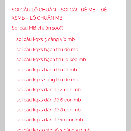
SOI CẦU LÔ CHUẨN – SOI CẦU ĐỀ MB – ĐỀ
XSMB – LÔ CHUẨN MB
Soi cầu MB chuẩn 100%
soi cầu kqxs 3 càng víp mb
soi cầu kqxs bạch thủ đề mb
soi cầu kqxs bạch thủ lô kép mb
soi cầu kqxs bạch thủ lô mb
soi cầu kqxs song thủ đề mb
soi cầu kqxs dàn đề 4 con mb
soi cầu kqxs dàn đề 6 con mb
soi cầu kqxs dàn đề 8 con mb
soi cầu kqxs dàn đề 10 con mb
soi cầu kqxs cặp số 3 càng víp mb