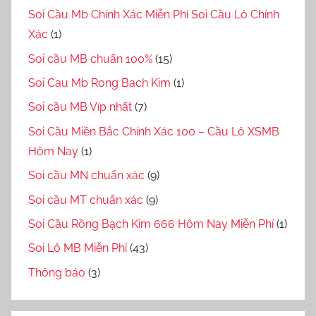
Soi Cầu Mb Chính Xác Miễn Phí Soi Cầu Lô Chính
Xác
(1)
Soi cầu MB chuẩn 100%
(15)
Soi Cau Mb Rong Bach Kim
(1)
Soi cầu MB Víp nhất
(7)
Soi Cầu Miền Bắc Chính Xác 100 – Cầu Lô XSMB
Hôm Nay
(1)
Soi cầu MN chuẩn xác
(9)
Soi cầu MT chuẩn xác
(9)
Soi Cầu Rồng Bạch Kim 666 Hôm Nay Miễn Phí
(1)
Soi Lô MB Miễn Phí
(43)
Thông báo
(3)