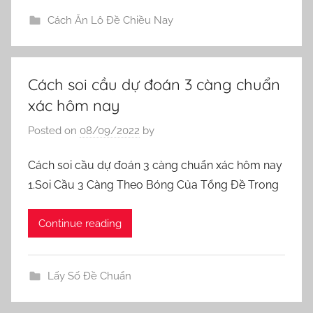
Cách Ăn Lô Đề Chiều Nay
Cách soi cầu dự đoán 3 càng chuẩn
xác hôm nay
Posted on
08/09/2022
by
Cách soi cầu dự đoán 3 càng chuẩn xác hôm nay
1.Soi Cầu 3 Càng Theo Bóng Của Tổng Đề Trong
Continue reading
Lấy Số Đề Chuẩn