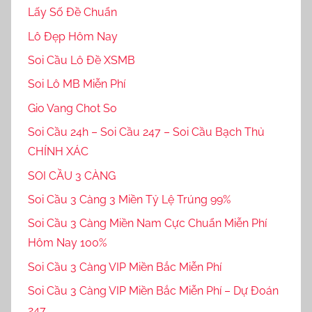
Lấy Số Đề Chuẩn
Lô Đẹp Hôm Nay
Soi Cầu Lô Đề XSMB
Soi Lô MB Miễn Phí
Gio Vang Chot So
Soi Cầu 24h – Soi Cầu 247 – Soi Cầu Bạch Thủ
CHÍNH XÁC
SOI CẦU 3 CÀNG
Soi Cầu 3 Càng 3 Miền Tỷ Lệ Trúng 99%
Soi Cầu 3 Càng Miền Nam Cực Chuẩn Miễn Phí
Hôm Nay 100%
Soi Cầu 3 Càng VIP Miền Bắc Miễn Phí
Soi Cầu 3 Càng VIP Miền Bắc Miễn Phí – Dự Đoán
247