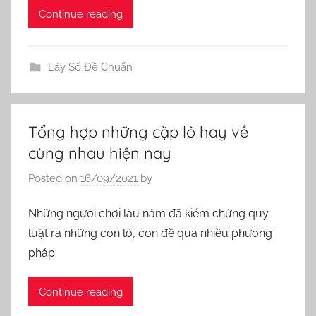
Continue reading
Lấy Số Đề Chuẩn
Tổng hợp những cặp lô hay về
cùng nhau hiện nay
Posted on
16/09/2021
by
Những người chơi lâu năm đã kiểm chứng quy
luật ra những con lô, con đề qua nhiều phương
pháp
Continue reading