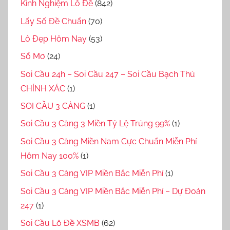
Kinh Nghiệm Lô Đề
(842)
Lấy Số Đề Chuẩn
(70)
Lô Đẹp Hôm Nay
(53)
Sổ Mơ
(24)
Soi Cầu 24h – Soi Cầu 247 – Soi Cầu Bạch Thủ
CHÍNH XÁC
(1)
SOI CẦU 3 CÀNG
(1)
Soi Cầu 3 Càng 3 Miền Tỷ Lệ Trúng 99%
(1)
Soi Cầu 3 Càng Miền Nam Cực Chuẩn Miễn Phí
Hôm Nay 100%
(1)
Soi Cầu 3 Càng VIP Miền Bắc Miễn Phí
(1)
Soi Cầu 3 Càng VIP Miền Bắc Miễn Phí – Dự Đoán
247
(1)
Soi Cầu Lô Đề XSMB
(62)