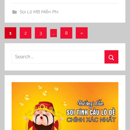
Soi Lô MB Miễn Phí
Phân
Next
1
2
3
…
8
»
Posts
trang
bài
viết