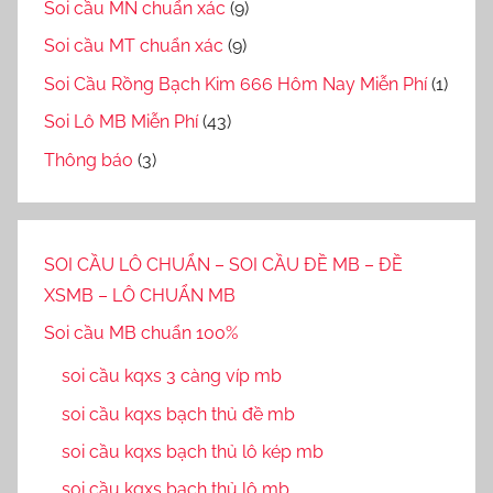
Soi cầu MN chuẩn xác
(9)
Soi cầu MT chuẩn xác
(9)
Soi Cầu Rồng Bạch Kim 666 Hôm Nay Miễn Phí
(1)
Soi Lô MB Miễn Phí
(43)
Thông báo
(3)
SOI CẦU LÔ CHUẨN – SOI CẦU ĐỀ MB – ĐỀ
XSMB – LÔ CHUẨN MB
Soi cầu MB chuẩn 100%
soi cầu kqxs 3 càng víp mb
soi cầu kqxs bạch thủ đề mb
soi cầu kqxs bạch thủ lô kép mb
soi cầu kqxs bạch thủ lô mb