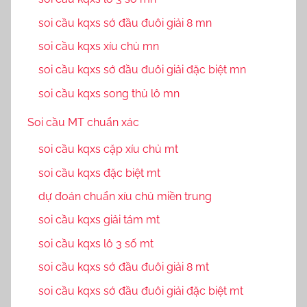
soi cầu kqxs sớ đầu đuôi giải 8 mn
soi cầu kqxs xíu chủ mn
soi cầu kqxs sớ đầu đuôi giải đặc biệt mn
soi cầu kqxs song thủ lô mn
Soi cầu MT chuẩn xác
soi cầu kqxs cặp xíu chủ mt
soi cầu kqxs đặc biệt mt
dự đoán chuẩn xíu chủ miền trung
soi cầu kqxs giải tám mt
soi cầu kqxs lô 3 số mt
soi cầu kqxs sớ đầu đuôi giải 8 mt
soi cầu kqxs sớ đầu đuôi giải đặc biệt mt