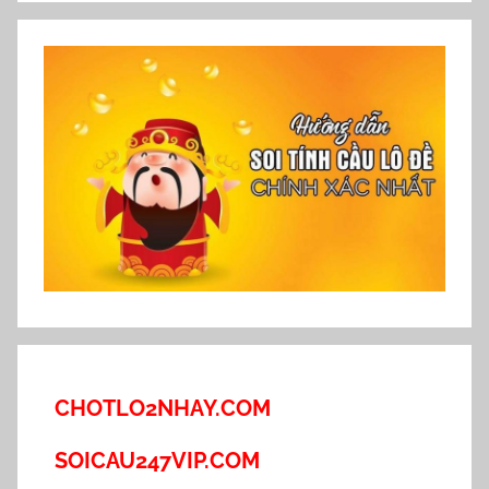
CHOTLO2NHAY.COM
SOICAU247VIP.COM