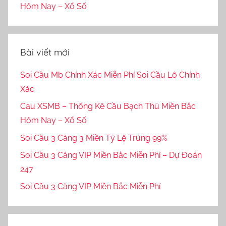
Hôm Nay – Xổ Số
Bài viết mới
Soi Cầu Mb Chính Xác Miễn Phí Soi Cầu Lô Chính
Xác
Cau XSMB – Thống Kê Cầu Bạch Thủ Miền Bắc
Hôm Nay – Xổ Số
Soi Cầu 3 Càng 3 Miền Tỷ Lệ Trúng 99%
Soi Cầu 3 Càng VIP Miền Bắc Miễn Phí – Dự Đoán
247
Soi Cầu 3 Càng VIP Miền Bắc Miễn Phí