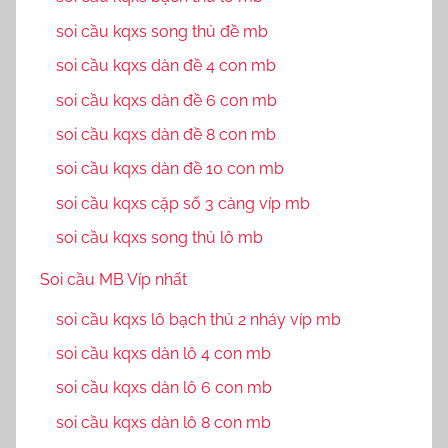
soi cầu kqxs song thủ đề mb
soi cầu kqxs dàn đề 4 con mb
soi cầu kqxs dàn đề 6 con mb
soi cầu kqxs dàn đề 8 con mb
soi cầu kqxs dàn đề 10 con mb
soi cầu kqxs cặp số 3 càng víp mb
soi cầu kqxs song thủ lô mb
Soi cầu MB Víp nhất
soi cầu kqxs lô bạch thủ 2 nháy víp mb
soi cầu kqxs dàn lô 4 con mb
soi cầu kqxs dàn lô 6 con mb
soi cầu kqxs dàn lô 8 con mb