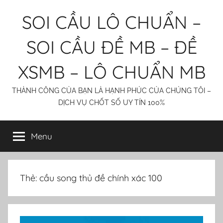
Skip
SOI CẦU LÔ CHUẨN –
to
content
SOI CẦU ĐỀ MB – ĐỀ
XSMB – LÔ CHUẨN MB
THÀNH CÔNG CỦA BẠN LÀ HẠNH PHÚC CỦA CHÚNG TÔI –
DỊCH VỤ CHỐT SỐ UY TÍN 100%
Menu
Thẻ:
cầu song thủ đề chính xác 100