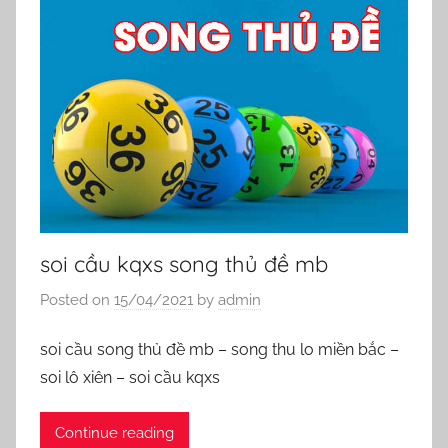
soi cầu kqxs song thủ đề mb
Posted on
15/04/2021
by
admin
soi cầu song thủ đề mb – song thu lo miền bắc –
soi lô xiên – soi cầu kqxs
Continue reading