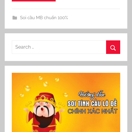
Soi cầu MB chuẩn 100%