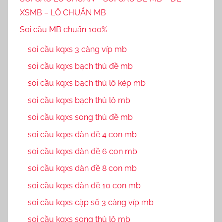
XSMB – LÔ CHUẨN MB
Soi cầu MB chuẩn 100%
soi cầu kqxs 3 càng víp mb
soi cầu kqxs bạch thủ đề mb
soi cầu kqxs bạch thủ lô kép mb
soi cầu kqxs bạch thủ lô mb
soi cầu kqxs song thủ đề mb
soi cầu kqxs dàn đề 4 con mb
soi cầu kqxs dàn đề 6 con mb
soi cầu kqxs dàn đề 8 con mb
soi cầu kqxs dàn đề 10 con mb
soi cầu kqxs cặp số 3 càng víp mb
soi cầu kqxs song thủ lô mb