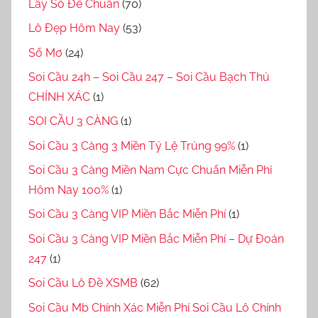
Lấy Số Đề Chuẩn
(70)
Lô Đẹp Hôm Nay
(53)
Sổ Mơ
(24)
Soi Cầu 24h – Soi Cầu 247 – Soi Cầu Bạch Thủ
CHÍNH XÁC
(1)
SOI CẦU 3 CÀNG
(1)
Soi Cầu 3 Càng 3 Miền Tỷ Lệ Trúng 99%
(1)
Soi Cầu 3 Càng Miền Nam Cực Chuẩn Miễn Phí
Hôm Nay 100%
(1)
Soi Cầu 3 Càng VIP Miền Bắc Miễn Phí
(1)
Soi Cầu 3 Càng VIP Miền Bắc Miễn Phí – Dự Đoán
247
(1)
Soi Cầu Lô Đề XSMB
(62)
Soi Cầu Mb Chính Xác Miễn Phí Soi Cầu Lô Chính