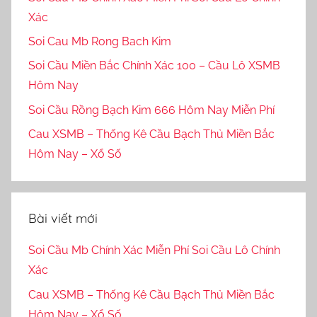
Xác
Soi Cau Mb Rong Bach Kim
Soi Cầu Miền Bắc Chính Xác 100 – Cầu Lô XSMB
Hôm Nay
Soi Cầu Rồng Bạch Kim 666 Hôm Nay Miễn Phí
Cau XSMB – Thống Kê Cầu Bạch Thủ Miền Bắc
Hôm Nay – Xổ Số
Bài viết mới
Soi Cầu Mb Chính Xác Miễn Phí Soi Cầu Lô Chính
Xác
Cau XSMB – Thống Kê Cầu Bạch Thủ Miền Bắc
Hôm Nay – Xổ Số