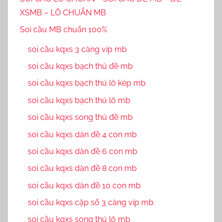
XSMB – LÔ CHUẨN MB
Soi cầu MB chuẩn 100%
soi cầu kqxs 3 càng víp mb
soi cầu kqxs bạch thủ đề mb
soi cầu kqxs bạch thủ lô kép mb
soi cầu kqxs bạch thủ lô mb
soi cầu kqxs song thủ đề mb
soi cầu kqxs dàn đề 4 con mb
soi cầu kqxs dàn đề 6 con mb
soi cầu kqxs dàn đề 8 con mb
soi cầu kqxs dàn đề 10 con mb
soi cầu kqxs cặp số 3 càng víp mb
soi cầu kqxs song thủ lô mb