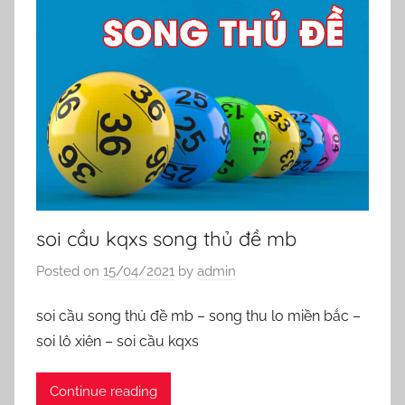
soi cầu kqxs song thủ đề mb
Posted on
15/04/2021
by
admin
soi cầu song thủ đề mb – song thu lo miền bắc –
soi lô xiên – soi cầu kqxs
Continue reading