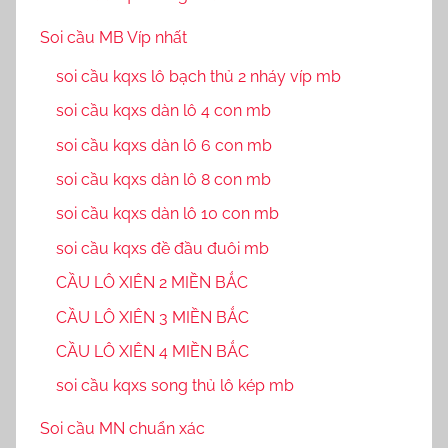
Soi cầu MB Víp nhất
soi cầu kqxs lô bạch thủ 2 nháy víp mb
soi cầu kqxs dàn lô 4 con mb
soi cầu kqxs dàn lô 6 con mb
soi cầu kqxs dàn lô 8 con mb
soi cầu kqxs dàn lô 10 con mb
soi cầu kqxs đề đầu đuôi mb
CẦU LÔ XIÊN 2 MIỀN BẮC
CẦU LÔ XIÊN 3 MIỀN BẮC
CẦU LÔ XIÊN 4 MIỀN BẮC
soi cầu kqxs song thủ lô kép mb
Soi cầu MN chuẩn xác