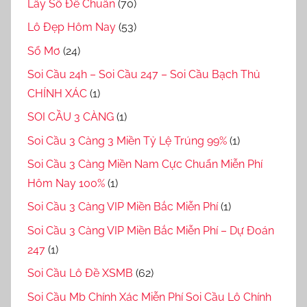
Lấy Số Đề Chuẩn
(70)
Lô Đẹp Hôm Nay
(53)
Sổ Mơ
(24)
Soi Cầu 24h – Soi Cầu 247 – Soi Cầu Bạch Thủ
CHÍNH XÁC
(1)
SOI CẦU 3 CÀNG
(1)
Soi Cầu 3 Càng 3 Miền Tỷ Lệ Trúng 99%
(1)
Soi Cầu 3 Càng Miền Nam Cực Chuẩn Miễn Phí
Hôm Nay 100%
(1)
Soi Cầu 3 Càng VIP Miền Bắc Miễn Phí
(1)
Soi Cầu 3 Càng VIP Miền Bắc Miễn Phí – Dự Đoán
247
(1)
Soi Cầu Lô Đề XSMB
(62)
Soi Cầu Mb Chính Xác Miễn Phí Soi Cầu Lô Chính