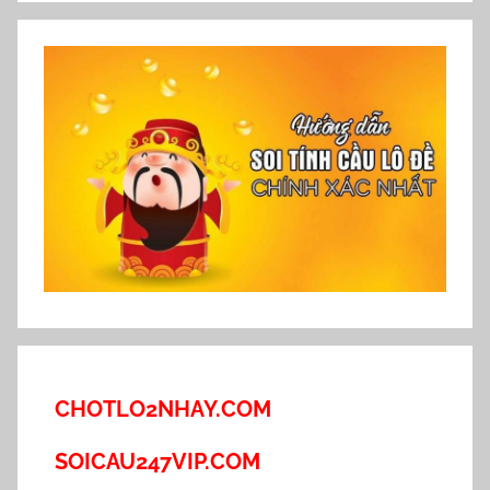
CHOTLO2NHAY.COM
SOICAU247VIP.COM