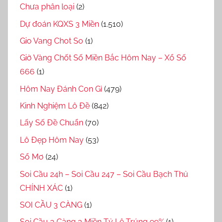
Chưa phân loại
(2)
Dự đoán KQXS 3 Miền
(1.510)
Gio Vang Chot So
(1)
Giờ Vàng Chốt Số Miền Bắc Hôm Nay – Xổ Số
666
(1)
Hôm Nay Đánh Con Gì
(479)
Kinh Nghiệm Lô Đề
(842)
Lấy Số Đề Chuẩn
(70)
Lô Đẹp Hôm Nay
(53)
Sổ Mơ
(24)
Soi Cầu 24h – Soi Cầu 247 – Soi Cầu Bạch Thủ
CHÍNH XÁC
(1)
SOI CẦU 3 CÀNG
(1)
Soi Cầu 3 Càng 3 Miền Tỷ Lệ Trúng 99%
(1)