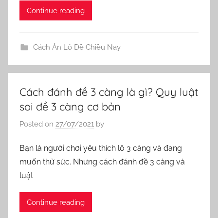
Continue reading
Cách Ăn Lô Đề Chiều Nay
Cách đánh đề 3 càng là gì? Quy luật
soi đề 3 càng cơ bản
Posted on
27/07/2021
by
Bạn là người chơi yêu thích lô 3 càng và đang
muốn thử sức. Nhưng cách đánh đề 3 càng và
luật
Continue reading