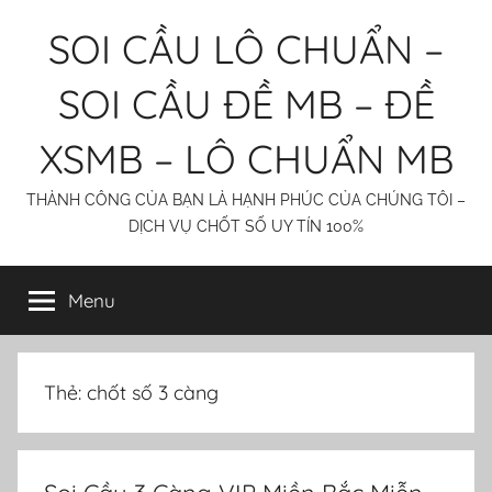
Skip
SOI CẦU LÔ CHUẨN –
to
content
SOI CẦU ĐỀ MB – ĐỀ
XSMB – LÔ CHUẨN MB
THÀNH CÔNG CỦA BẠN LÀ HẠNH PHÚC CỦA CHÚNG TÔI –
DỊCH VỤ CHỐT SỐ UY TÍN 100%
Menu
Thẻ:
chốt số 3 càng