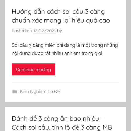
Hướng dẫn cách soi cầu 3 càng
chuẩn xác mang lại hiệu quả cao
Posted on
12/12/2021
by
Soi cầu 3 càng miễn phí đang là một trong những
nội dung được rất nhiều anh em trong giới
Continue reading
Kinh Nghiệm Lô Đề
Đánh đề 3 càng ăn bao nhiêu –
Cách soi cầu, tính lô đề 3 càng MB