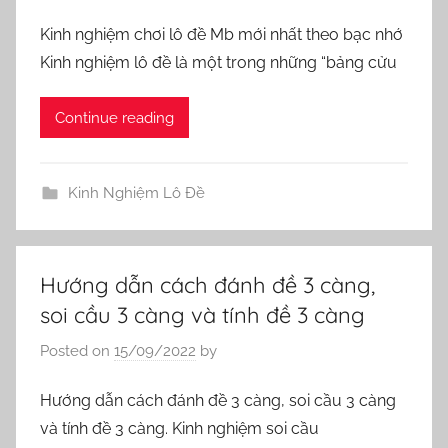
Kinh nghiệm chơi lô đề Mb mới nhất theo bạc nhớ
Kinh nghiệm lô đề là một trong những “bảng cửu
Continue reading
Kinh Nghiệm Lô Đề
Hướng dẫn cách đánh đề 3 càng,
soi cầu 3 càng và tính đề 3 càng
Posted on
15/09/2022
by
Hướng dẫn cách đánh đề 3 càng, soi cầu 3 càng
và tính đề 3 càng. Kinh nghiệm soi cầu