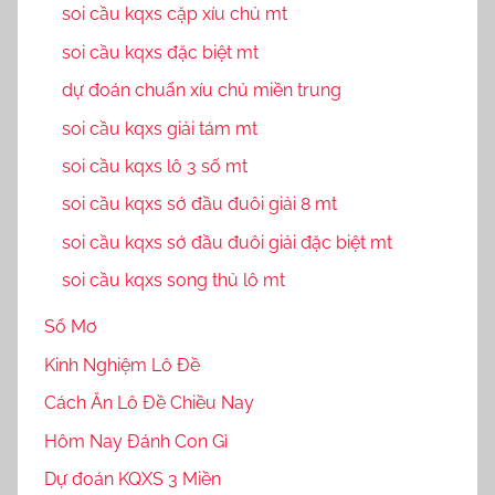
soi cầu kqxs cặp xíu chủ mt
soi cầu kqxs đặc biệt mt
dự đoán chuẩn xíu chủ miền trung
soi cầu kqxs giải tám mt
soi cầu kqxs lô 3 số mt
soi cầu kqxs sớ đầu đuôi giải 8 mt
soi cầu kqxs sớ đầu đuôi giải đặc biệt mt
soi cầu kqxs song thủ lô mt
Sổ Mơ
Kinh Nghiệm Lô Đề
Cách Ăn Lô Đề Chiều Nay
Hôm Nay Đánh Con Gì
Dự đoán KQXS 3 Miền