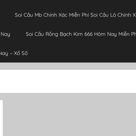
Soi Cầu Mb Chính Xác Miễn Phí Soi Cầu Lô Chính 
 Nay
Soi Cầu Rồng Bạch Kim 666 Hôm Nay Miễn Ph
Nay – Xổ Số