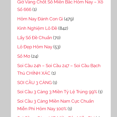
Giờ Vàng Chốt Số Miền Bắc Hôm Nay – Xổ
Số 666
(1)
Hôm Nay Đánh Con Gì
(479)
Kinh Nghiệm Lô Đề
(842)
Lấy Số Đề Chuẩn
(70)
Lô Đẹp Hôm Nay
(53)
Sổ Mơ
(24)
Soi Cầu 24h – Soi Cầu 247 – Soi Cầu Bạch
Thủ CHÍNH XÁC
(1)
SOI CẦU 3 CÀNG
(1)
Soi Cầu 3 Càng 3 Miền Tỷ Lệ Trúng 99%
(1)
Soi Cầu 3 Càng Miền Nam Cực Chuẩn
Miễn Phí Hôm Nay 100%
(1)