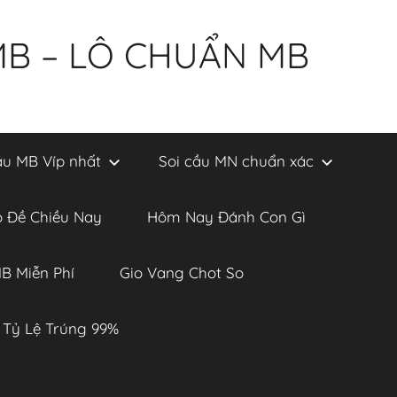
SMB – LÔ CHUẨN MB
ầu MB Víp nhất
Soi cầu MN chuẩn xác
ô Đề Chiều Nay
Hôm Nay Đánh Con Gì
MB Miễn Phí
Gio Vang Chot So
 Tỷ Lệ Trúng 99%