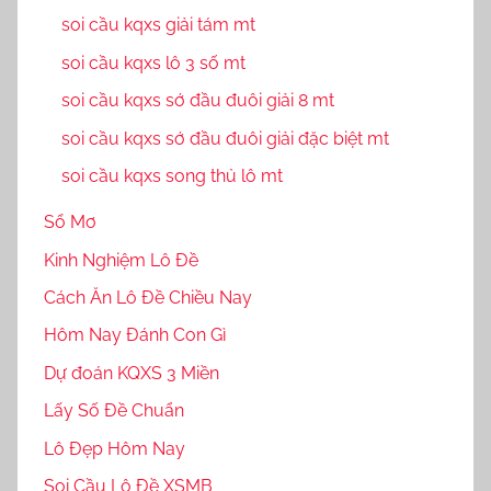
soi cầu kqxs giải tám mt
soi cầu kqxs lô 3 số mt
soi cầu kqxs sớ đầu đuôi giải 8 mt
soi cầu kqxs sớ đầu đuôi giải đặc biệt mt
soi cầu kqxs song thủ lô mt
Sổ Mơ
Kinh Nghiệm Lô Đề
Cách Ăn Lô Đề Chiều Nay
Hôm Nay Đánh Con Gì
Dự đoán KQXS 3 Miền
Lấy Số Đề Chuẩn
Lô Đẹp Hôm Nay
Soi Cầu Lô Đề XSMB