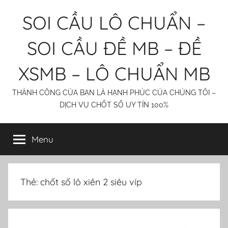
Skip
SOI CẦU LÔ CHUẨN –
to
content
SOI CẦU ĐỀ MB – ĐỀ
XSMB – LÔ CHUẨN MB
THÀNH CÔNG CỦA BẠN LÀ HẠNH PHÚC CỦA CHÚNG TÔI –
DỊCH VỤ CHỐT SỐ UY TÍN 100%
Menu
Thẻ:
chốt số lô xiên 2 siêu víp