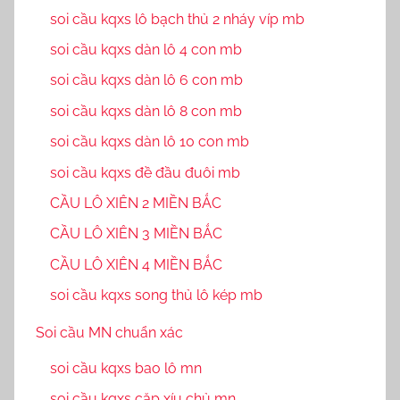
soi cầu kqxs lô bạch thủ 2 nháy víp mb
soi cầu kqxs dàn lô 4 con mb
soi cầu kqxs dàn lô 6 con mb
soi cầu kqxs dàn lô 8 con mb
soi cầu kqxs dàn lô 10 con mb
soi cầu kqxs đề đầu đuôi mb
CẦU LÔ XIÊN 2 MIỀN BẮC
CẦU LÔ XIÊN 3 MIỀN BẮC
CẦU LÔ XIÊN 4 MIỀN BẮC
soi cầu kqxs song thủ lô kép mb
Soi cầu MN chuẩn xác
soi cầu kqxs bao lô mn
soi cầu kqxs cặp xíu chủ mn