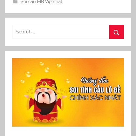
Soi cầu MB Víp nhất