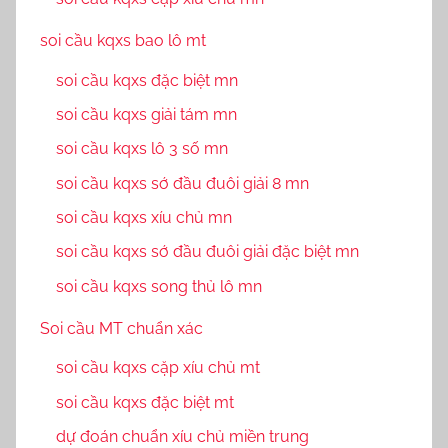
soi cầu kqxs bao lô mt
soi cầu kqxs đặc biệt mn
soi cầu kqxs giải tám mn
soi cầu kqxs lô 3 số mn
soi cầu kqxs sớ đầu đuôi giải 8 mn
soi cầu kqxs xíu chủ mn
soi cầu kqxs sớ đầu đuôi giải đặc biệt mn
soi cầu kqxs song thủ lô mn
Soi cầu MT chuẩn xác
soi cầu kqxs cặp xíu chủ mt
soi cầu kqxs đặc biệt mt
dự đoán chuẩn xíu chủ miền trung