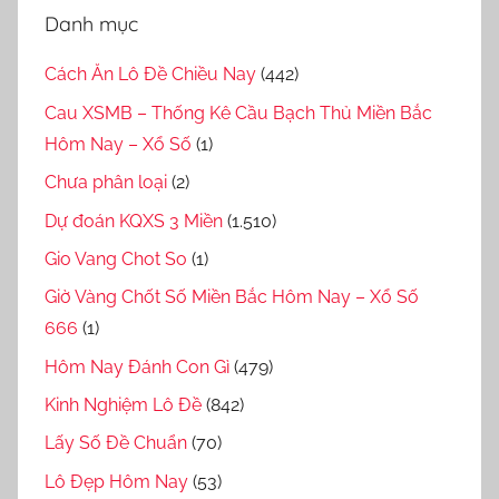
Danh mục
Cách Ăn Lô Đề Chiều Nay
(442)
Cau XSMB – Thống Kê Cầu Bạch Thủ Miền Bắc
Hôm Nay – Xổ Số
(1)
Chưa phân loại
(2)
Dự đoán KQXS 3 Miền
(1.510)
Gio Vang Chot So
(1)
Giờ Vàng Chốt Số Miền Bắc Hôm Nay – Xổ Số
666
(1)
Hôm Nay Đánh Con Gì
(479)
Kinh Nghiệm Lô Đề
(842)
Lấy Số Đề Chuẩn
(70)
Lô Đẹp Hôm Nay
(53)