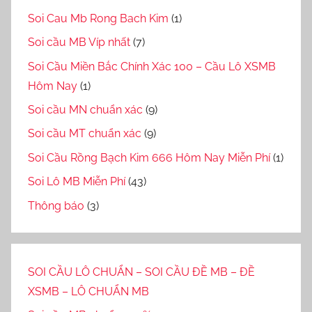
Soi Cau Mb Rong Bach Kim
(1)
Soi cầu MB Víp nhất
(7)
Soi Cầu Miền Bắc Chính Xác 100 – Cầu Lô XSMB
Hôm Nay
(1)
Soi cầu MN chuẩn xác
(9)
Soi cầu MT chuẩn xác
(9)
Soi Cầu Rồng Bạch Kim 666 Hôm Nay Miễn Phí
(1)
Soi Lô MB Miễn Phí
(43)
Thông báo
(3)
SOI CẦU LÔ CHUẨN – SOI CẦU ĐỀ MB – ĐỀ
XSMB – LÔ CHUẨN MB