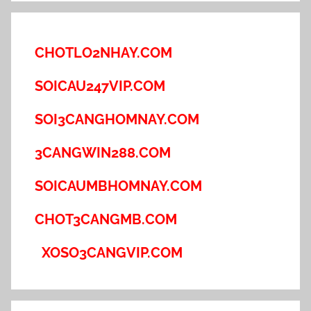
CHOTLO2NHAY.COM
SOICAU247VIP.COM
SOI3CANGHOMNAY.COM
3CANGWIN288.COM
SOICAUMBHOMNAY.COM
CHOT3CANGMB.COM
XOSO3CANGVIP.COM