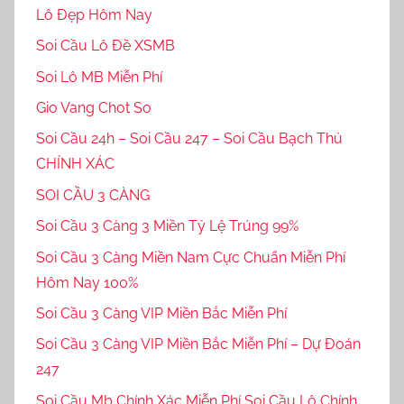
Lô Đẹp Hôm Nay
Soi Cầu Lô Đề XSMB
Soi Lô MB Miễn Phí
Gio Vang Chot So
Soi Cầu 24h – Soi Cầu 247 – Soi Cầu Bạch Thủ
CHÍNH XÁC
SOI CẦU 3 CÀNG
Soi Cầu 3 Càng 3 Miền Tỷ Lệ Trúng 99%
Soi Cầu 3 Càng Miền Nam Cực Chuẩn Miễn Phí
Hôm Nay 100%
Soi Cầu 3 Càng VIP Miền Bắc Miễn Phí
Soi Cầu 3 Càng VIP Miền Bắc Miễn Phí – Dự Đoán
247
Soi Cầu Mb Chính Xác Miễn Phí Soi Cầu Lô Chính