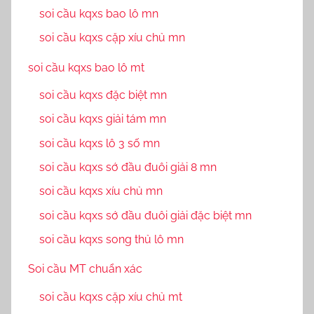
soi cầu kqxs bao lô mn
soi cầu kqxs cặp xíu chủ mn
soi cầu kqxs bao lô mt
soi cầu kqxs đặc biệt mn
soi cầu kqxs giải tám mn
soi cầu kqxs lô 3 số mn
soi cầu kqxs sớ đầu đuôi giải 8 mn
soi cầu kqxs xíu chủ mn
soi cầu kqxs sớ đầu đuôi giải đặc biệt mn
soi cầu kqxs song thủ lô mn
Soi cầu MT chuẩn xác
soi cầu kqxs cặp xíu chủ mt