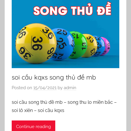
soi cầu kqxs song thủ đề mb
Posted on
15/04/2021
by
admin
soi cầu song thủ đề mb – song thu lo miền bắc –
soi lô xiên – soi cầu kqxs
Continue reading