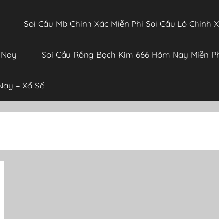
Soi Cầu Mb Chính Xác Miễn Phí Soi Cầu Lô Chính 
 Nay
Soi Cầu Rồng Bạch Kim 666 Hôm Nay Miễn Ph
Nay – Xổ Số