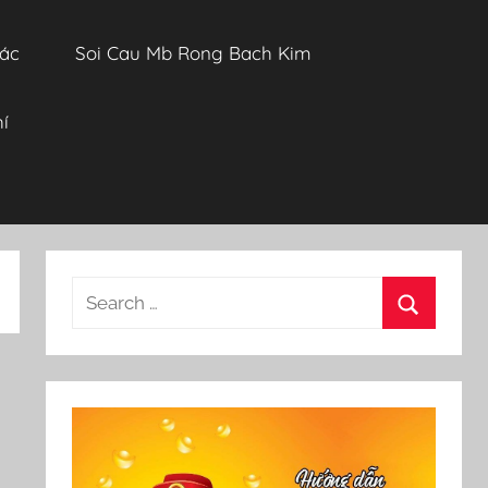
Xác
Soi Cau Mb Rong Bach Kim
í