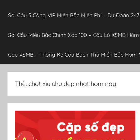
Soi Cầu 3 Càng VIP Miền Bắc Miễn Phí – Dự Đoán 247
Soi Cầu Miền Bắc Chính Xác 100 – Cầu Lô XSMB Hôm
Cau XSMB – Thống Kê Cầu Bạch Thủ Miền Bắc Hôm 
Thẻ:
chot xiu chu dep nhat hom nay