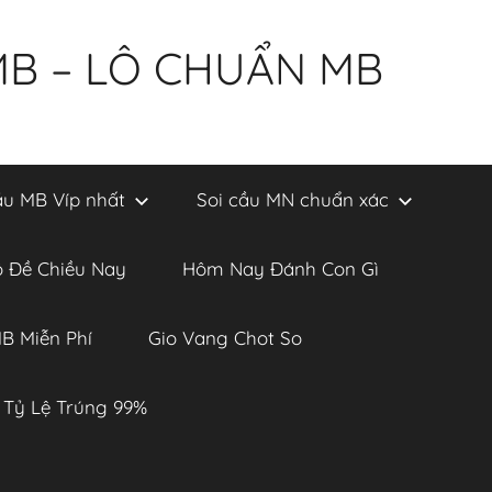
SMB – LÔ CHUẨN MB
ầu MB Víp nhất
Soi cầu MN chuẩn xác
ô Đề Chiều Nay
Hôm Nay Đánh Con Gì
MB Miễn Phí
Gio Vang Chot So
 Tỷ Lệ Trúng 99%