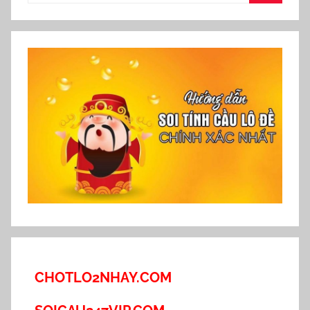
CHOTLO2NHAY.COM