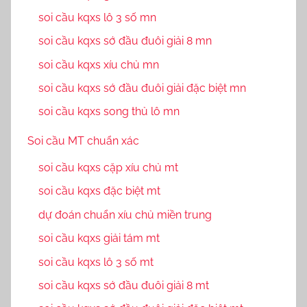
soi cầu kqxs lô 3 số mn
soi cầu kqxs sớ đầu đuôi giải 8 mn
soi cầu kqxs xíu chủ mn
soi cầu kqxs sớ đầu đuôi giải đặc biệt mn
soi cầu kqxs song thủ lô mn
Soi cầu MT chuẩn xác
soi cầu kqxs cặp xíu chủ mt
soi cầu kqxs đặc biệt mt
dự đoán chuẩn xíu chủ miền trung
soi cầu kqxs giải tám mt
soi cầu kqxs lô 3 số mt
soi cầu kqxs sớ đầu đuôi giải 8 mt