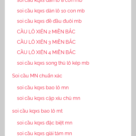
soi cầu kqxs dàn lô 8 con mb
soi cầu kqxs dàn lô 10 con mb
soi cầu kqxs đề đầu đuôi mb
CẦU LÔ XIÊN 2 MIỀN BẮC
CẦU LÔ XIÊN 3 MIỀN BẮC
CẦU LÔ XIÊN 4 MIỀN BẮC
soi cầu kqxs song thủ lô kép mb
Soi cầu MN chuẩn xác
soi cầu kqxs bao lô mn
soi cầu kqxs cặp xíu chủ mn
soi cầu kqxs bao lô mt
soi cầu kqxs đặc biệt mn
soi cầu kqxs giải tám mn