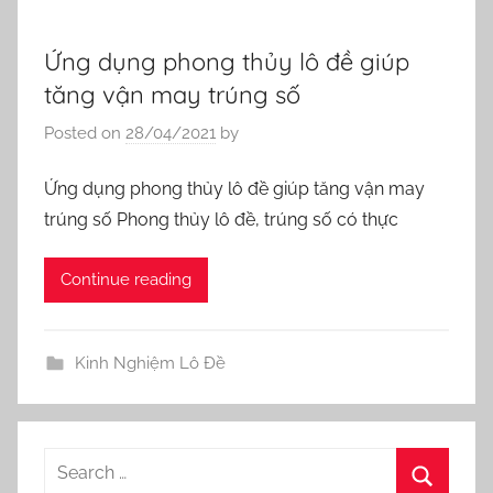
Ứng dụng phong thủy lô đề giúp
tăng vận may trúng số
Posted on
28/04/2021
by
Ứng dụng phong thủy lô đề giúp tăng vận may
trúng số Phong thủy lô đề, trúng số có thực
Continue reading
Kinh Nghiệm Lô Đề