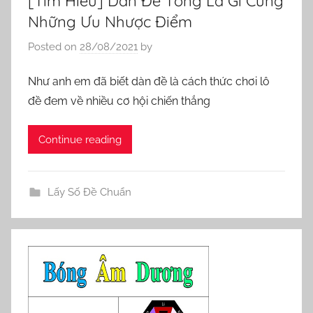
[Tìm Hiểu] Dàn Đề Tổng Là Gì Cùng
Những Ưu Nhược Điểm
Posted on
28/08/2021
by
Như anh em đã biết dàn đề là cách thức chơi lô
đề đem về nhiều cơ hội chiến thắng
Continue reading
Lấy Số Đề Chuẩn