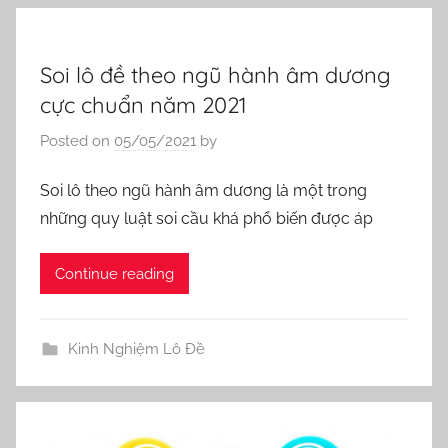
Soi lô đề theo ngũ hành âm dương
cực chuẩn năm 2021
Posted on
05/05/2021
by
Soi lô theo ngũ hành âm dương là một trong
những quy luật soi cầu khá phổ biến được áp
Continue reading
Kinh Nghiệm Lô Đề