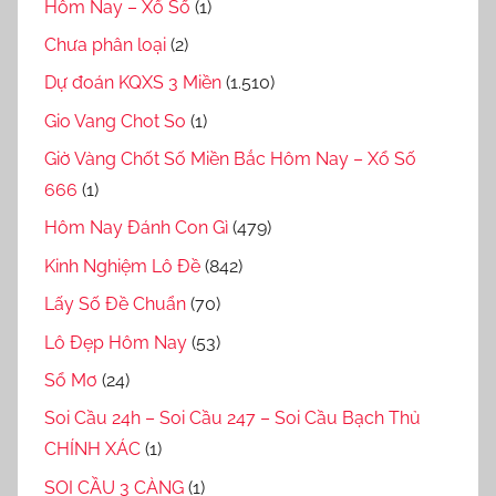
Hôm Nay – Xổ Số
(1)
Chưa phân loại
(2)
Dự đoán KQXS 3 Miền
(1.510)
Gio Vang Chot So
(1)
Giờ Vàng Chốt Số Miền Bắc Hôm Nay – Xổ Số
666
(1)
Hôm Nay Đánh Con Gì
(479)
Kinh Nghiệm Lô Đề
(842)
Lấy Số Đề Chuẩn
(70)
Lô Đẹp Hôm Nay
(53)
Sổ Mơ
(24)
Soi Cầu 24h – Soi Cầu 247 – Soi Cầu Bạch Thủ
CHÍNH XÁC
(1)
SOI CẦU 3 CÀNG
(1)