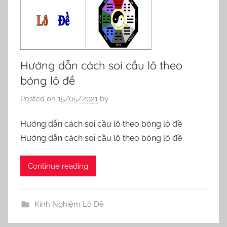
Hướng dẫn cách soi cầu lô theo
bóng lô đề
Posted on
15/05/2021
by
Hướng dẫn cách soi cầu lô theo bóng lô đề
Hướng dẫn cách soi cầu lô theo bóng lô đề
Continue reading
Kinh Nghiệm Lô Đề