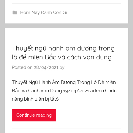
Hôm Nay Đánh Con Gì
Thuyết ngũ hành âm dương trong
lô đề miền Bắc và cách vận dụng
Posted on
28/04/2021
by
Thuyết Ngũ Hành Âm Dương Trong Lô Đề Miền
Bắc Và Cách Vận Dụng 19/04/2021 admin Chức
năng bình luận bị tắtở
Continue reading