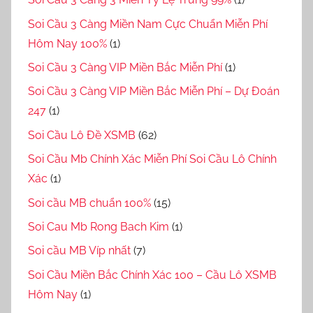
Soi Cầu 3 Càng Miền Nam Cực Chuẩn Miễn Phí
Hôm Nay 100%
(1)
Soi Cầu 3 Càng VIP Miền Bắc Miễn Phí
(1)
Soi Cầu 3 Càng VIP Miền Bắc Miễn Phí – Dự Đoán
247
(1)
Soi Cầu Lô Đề XSMB
(62)
Soi Cầu Mb Chính Xác Miễn Phí Soi Cầu Lô Chính
Xác
(1)
Soi cầu MB chuẩn 100%
(15)
Soi Cau Mb Rong Bach Kim
(1)
Soi cầu MB Víp nhất
(7)
Soi Cầu Miền Bắc Chính Xác 100 – Cầu Lô XSMB
Hôm Nay
(1)