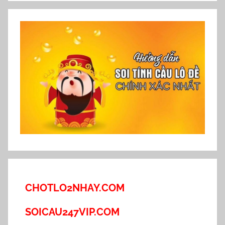
CHOTLO2NHAY.COM
SOICAU247VIP.COM