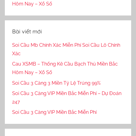
Hôm Nay – Xổ Số
Bài viết mới
Soi Cầu Mb Chính Xác Miễn Phí Soi Cầu Lô Chính
Xác
Cau XSMB – Thống Kê Cầu Bạch Thủ Miền Bắc
Hôm Nay – Xổ Số
Soi Cầu 3 Càng 3 Miền Tỷ Lệ Trúng 99%
Soi Cầu 3 Càng VIP Miền Bắc Miễn Phí – Dự Đoán
247
Soi Cầu 3 Càng VIP Miền Bắc Miễn Phí