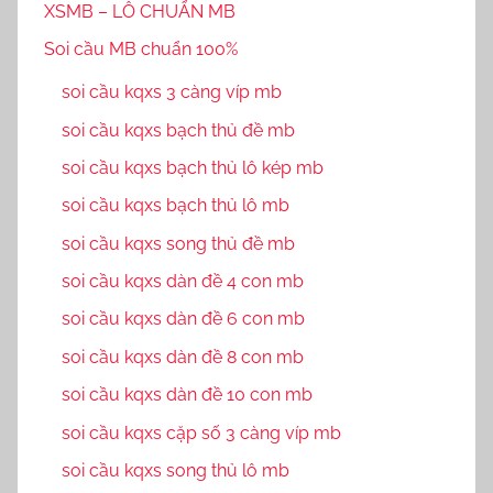
XSMB – LÔ CHUẨN MB
Soi cầu MB chuẩn 100%
soi cầu kqxs 3 càng víp mb
soi cầu kqxs bạch thủ đề mb
soi cầu kqxs bạch thủ lô kép mb
soi cầu kqxs bạch thủ lô mb
soi cầu kqxs song thủ đề mb
soi cầu kqxs dàn đề 4 con mb
soi cầu kqxs dàn đề 6 con mb
soi cầu kqxs dàn đề 8 con mb
soi cầu kqxs dàn đề 10 con mb
soi cầu kqxs cặp số 3 càng víp mb
soi cầu kqxs song thủ lô mb