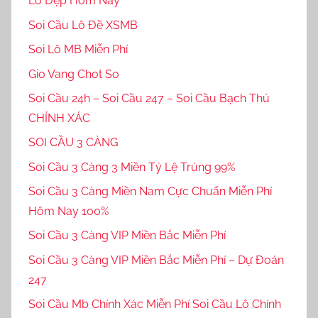
Lô Đẹp Hôm Nay
Soi Cầu Lô Đề XSMB
Soi Lô MB Miễn Phí
Gio Vang Chot So
Soi Cầu 24h – Soi Cầu 247 – Soi Cầu Bạch Thủ
CHÍNH XÁC
SOI CẦU 3 CÀNG
Soi Cầu 3 Càng 3 Miền Tỷ Lệ Trúng 99%
Soi Cầu 3 Càng Miền Nam Cực Chuẩn Miễn Phí
Hôm Nay 100%
Soi Cầu 3 Càng VIP Miền Bắc Miễn Phí
Soi Cầu 3 Càng VIP Miền Bắc Miễn Phí – Dự Đoán
247
Soi Cầu Mb Chính Xác Miễn Phí Soi Cầu Lô Chính