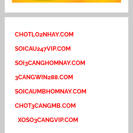
CHOTLO2NHAY.COM
SOICAU247VIP.COM
SOI3CANGHOMNAY.COM
3CANGWIN288.COM
SOICAUMBHOMNAY.COM
CHOT3CANGMB.COM
XOSO3CANGVIP.COM