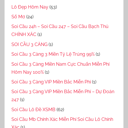
Lô Đẹp Hôm Nay
(53)
Sổ Mơ
(24)
Soi Cầu 24h – Soi Cầu 247 – Soi Cầu Bạch Thủ
CHÍNH XÁC
(1)
SOI CẦU 3 CÀNG
(1)
Soi Cầu 3 Càng 3 Miền Tỷ Lệ Trúng 99%
(1)
Soi Cầu 3 Càng Miền Nam Cực Chuẩn Miễn Phí
Hôm Nay 100%
(1)
Soi Cầu 3 Càng VIP Miền Bắc Miễn Phí
(1)
Soi Cầu 3 Càng VIP Miền Bắc Miễn Phí – Dự Đoán
247
(1)
Soi Cầu Lô Đề XSMB
(62)
Soi Cầu Mb Chính Xác Miễn Phí Soi Cầu Lô Chính
Xác
(1)