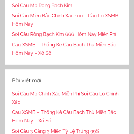
Soi Cau Mb Rong Bach Kim
Soi Cầu Miền Bắc Chính Xác 100 – Cầu Lô XSMB
Hôm Nay
Soi Cầu Rồng Bạch Kim 666 Hôm Nay Miễn Phí
Cau XSMB – Thống Kê Cầu Bạch Thủ Miền Bắc
Hôm Nay – Xổ Số
Bài viết mới
Soi Cầu Mb Chính Xác Miễn Phí Soi Cầu Lô Chính
Xác
Cau XSMB – Thống Kê Cầu Bạch Thủ Miền Bắc
Hôm Nay – Xổ Số
Soi Cầu 3 Càng 3 Miền Tỷ Lệ Trúng 99%