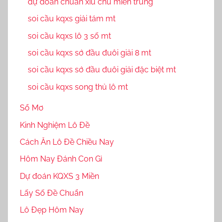
dự đoán chuẩn xíu chủ miền trung
soi cầu kqxs giải tám mt
soi cầu kqxs lô 3 số mt
soi cầu kqxs sớ đầu đuôi giải 8 mt
soi cầu kqxs sớ đầu đuôi giải đặc biệt mt
soi cầu kqxs song thủ lô mt
Sổ Mơ
Kinh Nghiệm Lô Đề
Cách Ăn Lô Đề Chiều Nay
Hôm Nay Đánh Con Gì
Dự đoán KQXS 3 Miền
Lấy Số Đề Chuẩn
Lô Đẹp Hôm Nay