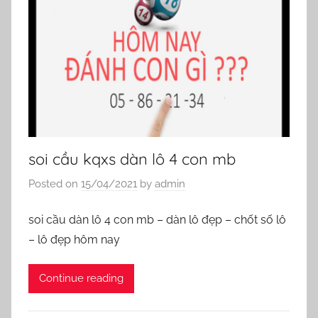
soi cầu kqxs dàn lô 4 con mb
Posted on
15/04/2021
by
admin
soi cầu dàn lô 4 con mb – dàn lô đẹp – chốt số lô
– lô đẹp hôm nay
Continue reading