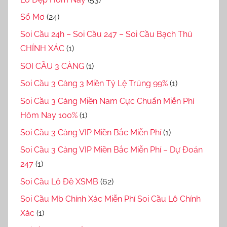
Sổ Mơ
(24)
Soi Cầu 24h – Soi Cầu 247 – Soi Cầu Bạch Thủ
CHÍNH XÁC
(1)
SOI CẦU 3 CÀNG
(1)
Soi Cầu 3 Càng 3 Miền Tỷ Lệ Trúng 99%
(1)
Soi Cầu 3 Càng Miền Nam Cực Chuẩn Miễn Phí
Hôm Nay 100%
(1)
Soi Cầu 3 Càng VIP Miền Bắc Miễn Phí
(1)
Soi Cầu 3 Càng VIP Miền Bắc Miễn Phí – Dự Đoán
247
(1)
Soi Cầu Lô Đề XSMB
(62)
Soi Cầu Mb Chính Xác Miễn Phí Soi Cầu Lô Chính
Xác
(1)