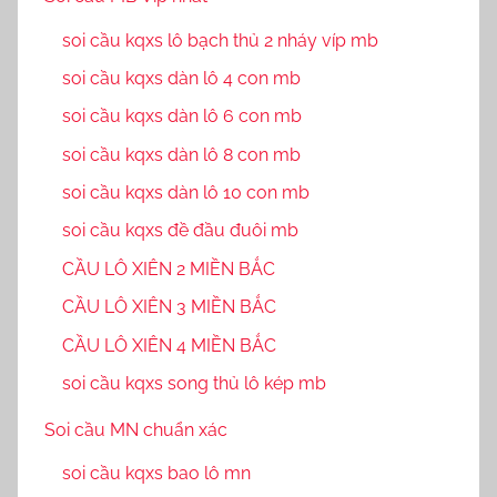
soi cầu kqxs lô bạch thủ 2 nháy víp mb
soi cầu kqxs dàn lô 4 con mb
soi cầu kqxs dàn lô 6 con mb
soi cầu kqxs dàn lô 8 con mb
soi cầu kqxs dàn lô 10 con mb
soi cầu kqxs đề đầu đuôi mb
CẦU LÔ XIÊN 2 MIỀN BẮC
CẦU LÔ XIÊN 3 MIỀN BẮC
CẦU LÔ XIÊN 4 MIỀN BẮC
soi cầu kqxs song thủ lô kép mb
Soi cầu MN chuẩn xác
soi cầu kqxs bao lô mn