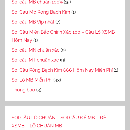
Soi cầu MB chuẩn 100%
(15)
Soi Cau Mb Rong Bach Kim
(1)
Soi cầu MB Víp nhất
(7)
Soi Cầu Miền Bắc Chính Xác 100 – Cầu Lô XSMB
Hôm Nay
(1)
Soi cầu MN chuẩn xác
(9)
Soi cầu MT chuẩn xác
(9)
Soi Cầu Rồng Bạch Kim 666 Hôm Nay Miễn Phí
(1)
Soi Lô MB Miễn Phí
(43)
Thông báo
(3)
SOI CẦU LÔ CHUẨN – SOI CẦU ĐỀ MB – ĐỀ
XSMB – LÔ CHUẨN MB