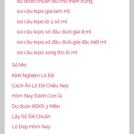
dự đoán chuẩn xíu chủ miền trung
soi cầu kqxs giải tám mt
soi cầu kqxs lô 3 số mt
soi cầu kqxs sớ đầu đuôi giải 8 mt
soi cầu kqxs sớ đầu đuôi giải đặc biệt mt
soi cầu kqxs song thủ lô mt
Sổ Mơ
Kinh Nghiệm Lô Đề
Cách Ăn Lô Đề Chiều Nay
Hôm Nay Đánh Con Gì
Dự đoán KQXS 3 Miền
Lấy Số Đề Chuẩn
Lô Đẹp Hôm Nay