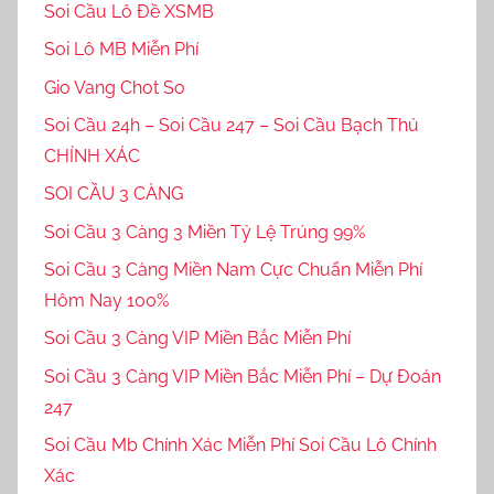
Soi Cầu Lô Đề XSMB
Soi Lô MB Miễn Phí
Gio Vang Chot So
Soi Cầu 24h – Soi Cầu 247 – Soi Cầu Bạch Thủ
CHÍNH XÁC
SOI CẦU 3 CÀNG
Soi Cầu 3 Càng 3 Miền Tỷ Lệ Trúng 99%
Soi Cầu 3 Càng Miền Nam Cực Chuẩn Miễn Phí
Hôm Nay 100%
Soi Cầu 3 Càng VIP Miền Bắc Miễn Phí
Soi Cầu 3 Càng VIP Miền Bắc Miễn Phí – Dự Đoán
247
Soi Cầu Mb Chính Xác Miễn Phí Soi Cầu Lô Chính
Xác