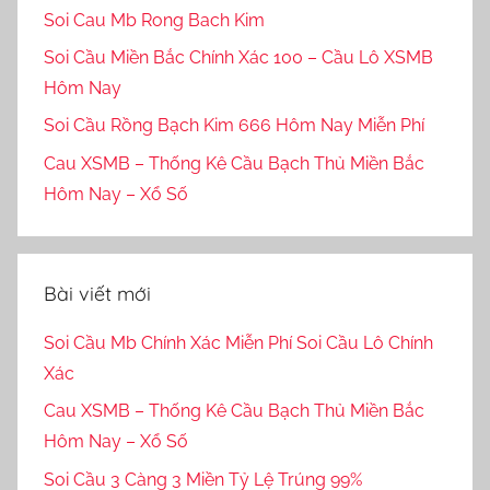
Soi Cau Mb Rong Bach Kim
Soi Cầu Miền Bắc Chính Xác 100 – Cầu Lô XSMB
Hôm Nay
Soi Cầu Rồng Bạch Kim 666 Hôm Nay Miễn Phí
Cau XSMB – Thống Kê Cầu Bạch Thủ Miền Bắc
Hôm Nay – Xổ Số
Bài viết mới
Soi Cầu Mb Chính Xác Miễn Phí Soi Cầu Lô Chính
Xác
Cau XSMB – Thống Kê Cầu Bạch Thủ Miền Bắc
Hôm Nay – Xổ Số
Soi Cầu 3 Càng 3 Miền Tỷ Lệ Trúng 99%