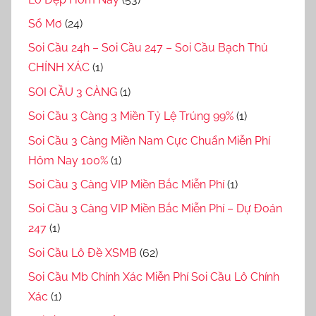
Sổ Mơ
(24)
Soi Cầu 24h – Soi Cầu 247 – Soi Cầu Bạch Thủ
CHÍNH XÁC
(1)
SOI CẦU 3 CÀNG
(1)
Soi Cầu 3 Càng 3 Miền Tỷ Lệ Trúng 99%
(1)
Soi Cầu 3 Càng Miền Nam Cực Chuẩn Miễn Phí
Hôm Nay 100%
(1)
Soi Cầu 3 Càng VIP Miền Bắc Miễn Phí
(1)
Soi Cầu 3 Càng VIP Miền Bắc Miễn Phí – Dự Đoán
247
(1)
Soi Cầu Lô Đề XSMB
(62)
Soi Cầu Mb Chính Xác Miễn Phí Soi Cầu Lô Chính
Xác
(1)