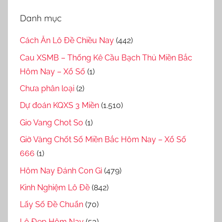
Danh mục
Cách Ăn Lô Đề Chiều Nay
(442)
Cau XSMB – Thống Kê Cầu Bạch Thủ Miền Bắc
Hôm Nay – Xổ Số
(1)
Chưa phân loại
(2)
Dự đoán KQXS 3 Miền
(1.510)
Gio Vang Chot So
(1)
Giờ Vàng Chốt Số Miền Bắc Hôm Nay – Xổ Số
666
(1)
Hôm Nay Đánh Con Gì
(479)
Kinh Nghiệm Lô Đề
(842)
Lấy Số Đề Chuẩn
(70)
Lô Đẹp Hôm Nay
(53)