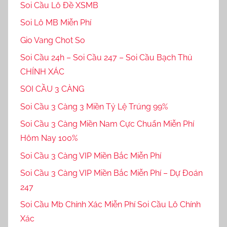
Soi Cầu Lô Đề XSMB
Soi Lô MB Miễn Phí
Gio Vang Chot So
Soi Cầu 24h – Soi Cầu 247 – Soi Cầu Bạch Thủ
CHÍNH XÁC
SOI CẦU 3 CÀNG
Soi Cầu 3 Càng 3 Miền Tỷ Lệ Trúng 99%
Soi Cầu 3 Càng Miền Nam Cực Chuẩn Miễn Phí
Hôm Nay 100%
Soi Cầu 3 Càng VIP Miền Bắc Miễn Phí
Soi Cầu 3 Càng VIP Miền Bắc Miễn Phí – Dự Đoán
247
Soi Cầu Mb Chính Xác Miễn Phí Soi Cầu Lô Chính
Xác