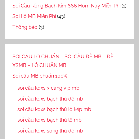
Soi Cầu Rồng Bạch Kim 666 Hôm Nay Miễn Phí
(1)
Soi Lô MB Miễn Phí
(43)
Thông báo
(3)
SOI CẦU LÔ CHUẨN – SOI CẦU ĐỀ MB – ĐỀ
XSMB – LÔ CHUẨN MB
Soi cầu MB chuẩn 100%
soi cầu kqxs 3 càng víp mb
soi cầu kqxs bạch thủ đề mb
soi cầu kqxs bạch thủ lô kép mb
soi cầu kqxs bạch thủ lô mb
soi cầu kqxs song thủ đề mb