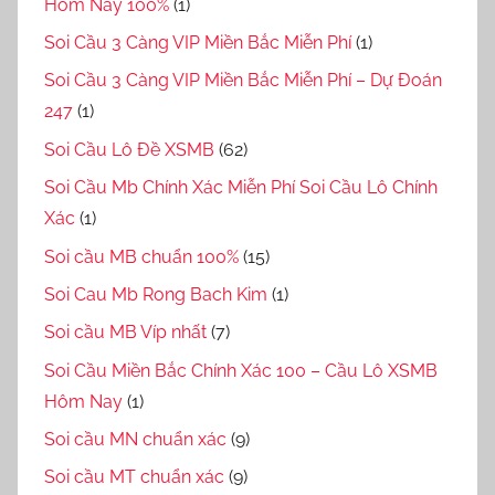
Hôm Nay 100%
(1)
Soi Cầu 3 Càng VIP Miền Bắc Miễn Phí
(1)
Soi Cầu 3 Càng VIP Miền Bắc Miễn Phí – Dự Đoán
247
(1)
Soi Cầu Lô Đề XSMB
(62)
Soi Cầu Mb Chính Xác Miễn Phí Soi Cầu Lô Chính
Xác
(1)
Soi cầu MB chuẩn 100%
(15)
Soi Cau Mb Rong Bach Kim
(1)
Soi cầu MB Víp nhất
(7)
Soi Cầu Miền Bắc Chính Xác 100 – Cầu Lô XSMB
Hôm Nay
(1)
Soi cầu MN chuẩn xác
(9)
Soi cầu MT chuẩn xác
(9)