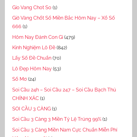
Gio Vang Chot So
(1)
Giờ Vàng Chốt Số Miền Bắc Hôm Nay – Xổ Số
666
(1)
Hôm Nay Đánh Con Gì
(479)
Kinh Nghiệm Lô Đề
(842)
Lấy Số Đề Chuẩn
(70)
Lô Đẹp Hôm Nay
(53)
Sổ Mơ
(24)
Soi Cầu 24h – Soi Cầu 247 – Soi Cầu Bạch Thủ
CHÍNH XÁC
(1)
SOI CẦU 3 CÀNG
(1)
Soi Cầu 3 Càng 3 Miền Tỷ Lệ Trúng 99%
(1)
Soi Cầu 3 Càng Miền Nam Cực Chuẩn Miễn Phí