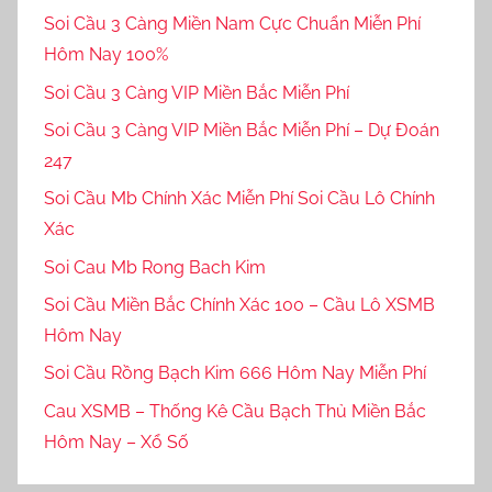
Soi Cầu 3 Càng Miền Nam Cực Chuẩn Miễn Phí
Hôm Nay 100%
Soi Cầu 3 Càng VIP Miền Bắc Miễn Phí
Soi Cầu 3 Càng VIP Miền Bắc Miễn Phí – Dự Đoán
247
Soi Cầu Mb Chính Xác Miễn Phí Soi Cầu Lô Chính
Xác
Soi Cau Mb Rong Bach Kim
Soi Cầu Miền Bắc Chính Xác 100 – Cầu Lô XSMB
Hôm Nay
Soi Cầu Rồng Bạch Kim 666 Hôm Nay Miễn Phí
Cau XSMB – Thống Kê Cầu Bạch Thủ Miền Bắc
Hôm Nay – Xổ Số