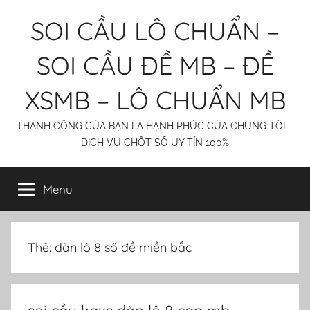
Skip
SOI CẦU LÔ CHUẨN –
to
content
SOI CẦU ĐỀ MB – ĐỀ
XSMB – LÔ CHUẨN MB
THÀNH CÔNG CỦA BẠN LÀ HẠNH PHÚC CỦA CHÚNG TÔI –
DỊCH VỤ CHỐT SỐ UY TÍN 100%
Menu
Thẻ:
dàn lô 8 số đề miền bắc