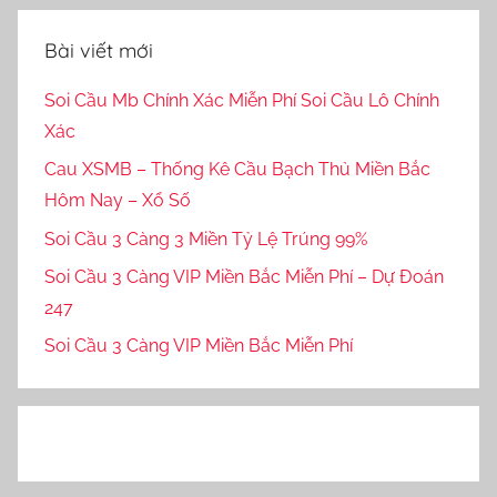
Bài viết mới
Soi Cầu Mb Chính Xác Miễn Phí Soi Cầu Lô Chính
Xác
Cau XSMB – Thống Kê Cầu Bạch Thủ Miền Bắc
Hôm Nay – Xổ Số
Soi Cầu 3 Càng 3 Miền Tỷ Lệ Trúng 99%
Soi Cầu 3 Càng VIP Miền Bắc Miễn Phí – Dự Đoán
247
Soi Cầu 3 Càng VIP Miền Bắc Miễn Phí