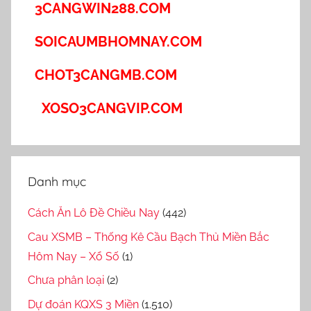
3CANGWIN288.COM
SOICAUMBHOMNAY.COM
CHOT3CANGMB.COM
XOSO3CANGVIP.COM
Danh mục
Cách Ăn Lô Đề Chiều Nay
(442)
Cau XSMB – Thống Kê Cầu Bạch Thủ Miền Bắc
Hôm Nay – Xổ Số
(1)
Chưa phân loại
(2)
Dự đoán KQXS 3 Miền
(1.510)