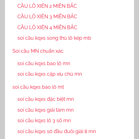
CẦU LÔ XIÊN 2 MIỀN BẮC
CẦU LÔ XIÊN 3 MIỀN BẮC
CẦU LÔ XIÊN 4 MIỀN BẮC
soi cầu kqxs song thủ lô kép mb
Soi cầu MN chuẩn xác
soi cầu kqxs bao lô mn
soi cầu kqxs cặp xíu chủ mn
soi cầu kqxs bao lô mt
soi cầu kqxs đặc biệt mn
soi cầu kqxs giải tám mn
soi cầu kqxs lô 3 số mn
soi cầu kqxs sớ đầu đuôi giải 8 mn