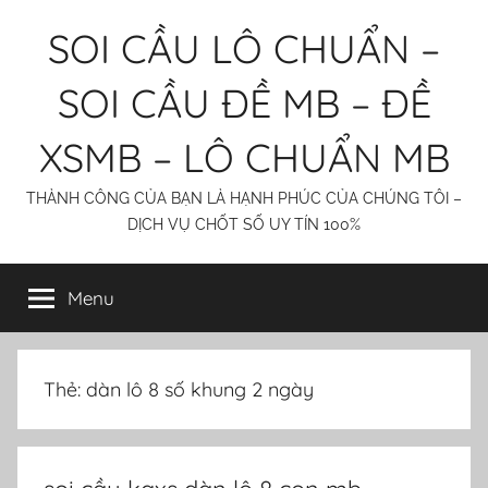
Skip
SOI CẦU LÔ CHUẨN –
to
content
SOI CẦU ĐỀ MB – ĐỀ
XSMB – LÔ CHUẨN MB
THÀNH CÔNG CỦA BẠN LÀ HẠNH PHÚC CỦA CHÚNG TÔI –
DỊCH VỤ CHỐT SỐ UY TÍN 100%
Menu
Thẻ:
dàn lô 8 số khung 2 ngày