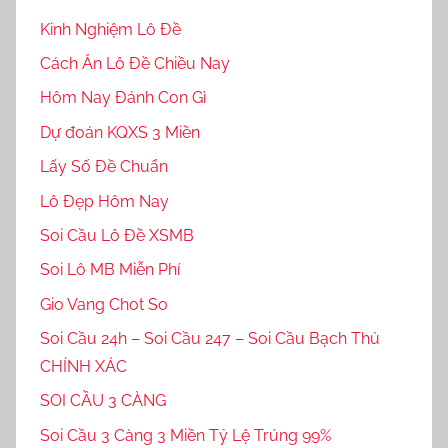
Kinh Nghiệm Lô Đề
Cách Ăn Lô Đề Chiều Nay
Hôm Nay Đánh Con Gì
Dự đoán KQXS 3 Miền
Lấy Số Đề Chuẩn
Lô Đẹp Hôm Nay
Soi Cầu Lô Đề XSMB
Soi Lô MB Miễn Phí
Gio Vang Chot So
Soi Cầu 24h – Soi Cầu 247 – Soi Cầu Bạch Thủ
CHÍNH XÁC
SOI CẦU 3 CÀNG
Soi Cầu 3 Càng 3 Miền Tỷ Lệ Trúng 99%