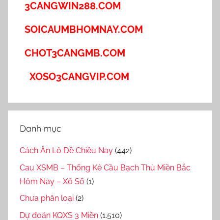
3CANGWIN288.COM
SOICAUMBHOMNAY.COM
CHOT3CANGMB.COM
XOSO3CANGVIP.COM
Danh mục
Cách Ăn Lô Đề Chiều Nay
(442)
Cau XSMB – Thống Kê Cầu Bạch Thủ Miền Bắc
Hôm Nay – Xổ Số
(1)
Chưa phân loại
(2)
Dự đoán KQXS 3 Miền
(1.510)