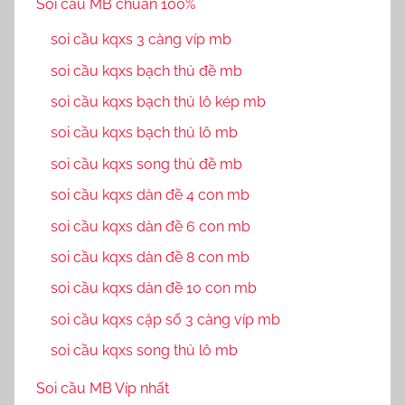
Soi cầu MB chuẩn 100%
soi cầu kqxs 3 càng víp mb
soi cầu kqxs bạch thủ đề mb
soi cầu kqxs bạch thủ lô kép mb
soi cầu kqxs bạch thủ lô mb
soi cầu kqxs song thủ đề mb
soi cầu kqxs dàn đề 4 con mb
soi cầu kqxs dàn đề 6 con mb
soi cầu kqxs dàn đề 8 con mb
soi cầu kqxs dàn đề 10 con mb
soi cầu kqxs cặp số 3 càng víp mb
soi cầu kqxs song thủ lô mb
Soi cầu MB Víp nhất