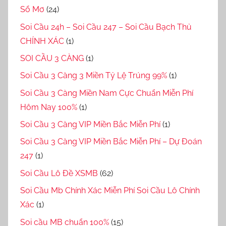
Sổ Mơ
(24)
Soi Cầu 24h – Soi Cầu 247 – Soi Cầu Bạch Thủ
CHÍNH XÁC
(1)
SOI CẦU 3 CÀNG
(1)
Soi Cầu 3 Càng 3 Miền Tỷ Lệ Trúng 99%
(1)
Soi Cầu 3 Càng Miền Nam Cực Chuẩn Miễn Phí
Hôm Nay 100%
(1)
Soi Cầu 3 Càng VIP Miền Bắc Miễn Phí
(1)
Soi Cầu 3 Càng VIP Miền Bắc Miễn Phí – Dự Đoán
247
(1)
Soi Cầu Lô Đề XSMB
(62)
Soi Cầu Mb Chính Xác Miễn Phí Soi Cầu Lô Chính
Xác
(1)
Soi cầu MB chuẩn 100%
(15)