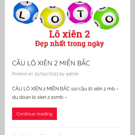
CẦU LÔ XIÊN 2 MIỀN BẮC
Posted on
15/04/2021
by
admin
CẦU LÔ XIÊN 2 MIỀN BẮC soi cầu lô xiên 2 mb –
du doan lo xien 2 xsmb –
Continue reading