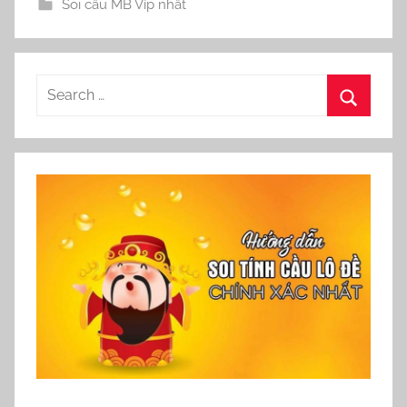
Soi cầu MB Víp nhất