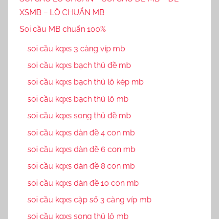
XSMB – LÔ CHUẨN MB
Soi cầu MB chuẩn 100%
soi cầu kqxs 3 càng víp mb
soi cầu kqxs bạch thủ đề mb
soi cầu kqxs bạch thủ lô kép mb
soi cầu kqxs bạch thủ lô mb
soi cầu kqxs song thủ đề mb
soi cầu kqxs dàn đề 4 con mb
soi cầu kqxs dàn đề 6 con mb
soi cầu kqxs dàn đề 8 con mb
soi cầu kqxs dàn đề 10 con mb
soi cầu kqxs cặp số 3 càng víp mb
soi cầu kqxs song thủ lô mb