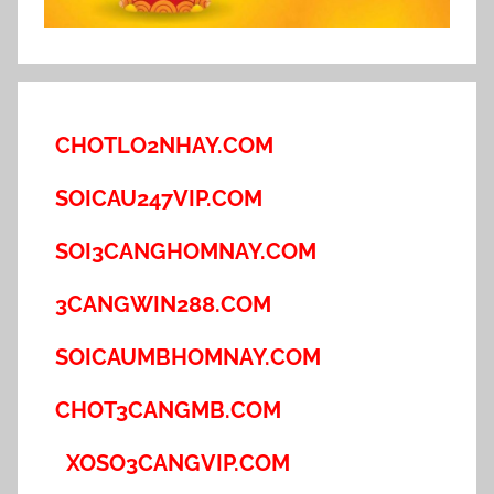
CHOTLO2NHAY.COM
SOICAU247VIP.COM
SOI3CANGHOMNAY.COM
3CANGWIN288.COM
SOICAUMBHOMNAY.COM
CHOT3CANGMB.COM
XOSO3CANGVIP.COM