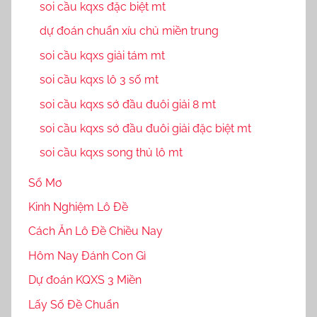
soi cầu kqxs đặc biệt mt
dự đoán chuẩn xíu chủ miền trung
soi cầu kqxs giải tám mt
soi cầu kqxs lô 3 số mt
soi cầu kqxs sớ đầu đuôi giải 8 mt
soi cầu kqxs sớ đầu đuôi giải đặc biệt mt
soi cầu kqxs song thủ lô mt
Sổ Mơ
Kinh Nghiệm Lô Đề
Cách Ăn Lô Đề Chiều Nay
Hôm Nay Đánh Con Gì
Dự đoán KQXS 3 Miền
Lấy Số Đề Chuẩn