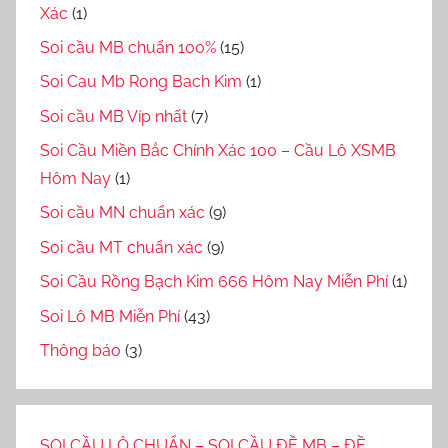
Xác
(1)
Soi cầu MB chuẩn 100%
(15)
Soi Cau Mb Rong Bach Kim
(1)
Soi cầu MB Víp nhất
(7)
Soi Cầu Miền Bắc Chính Xác 100 – Cầu Lô XSMB
Hôm Nay
(1)
Soi cầu MN chuẩn xác
(9)
Soi cầu MT chuẩn xác
(9)
Soi Cầu Rồng Bạch Kim 666 Hôm Nay Miễn Phí
(1)
Soi Lô MB Miễn Phí
(43)
Thông báo
(3)
SOI CẦU LÔ CHUẨN – SOI CẦU ĐỀ MB – ĐỀ