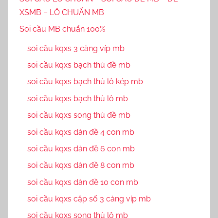
XSMB – LÔ CHUẨN MB
Soi cầu MB chuẩn 100%
soi cầu kqxs 3 càng víp mb
soi cầu kqxs bạch thủ đề mb
soi cầu kqxs bạch thủ lô kép mb
soi cầu kqxs bạch thủ lô mb
soi cầu kqxs song thủ đề mb
soi cầu kqxs dàn đề 4 con mb
soi cầu kqxs dàn đề 6 con mb
soi cầu kqxs dàn đề 8 con mb
soi cầu kqxs dàn đề 10 con mb
soi cầu kqxs cặp số 3 càng víp mb
soi cầu kqxs song thủ lô mb