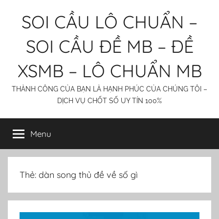
Skip
SOI CẦU LÔ CHUẨN –
to
content
SOI CẦU ĐỀ MB – ĐỀ
XSMB – LÔ CHUẨN MB
THÀNH CÔNG CỦA BẠN LÀ HẠNH PHÚC CỦA CHÚNG TÔI –
DỊCH VỤ CHỐT SỐ UY TÍN 100%
Menu
Thẻ:
dàn song thủ đề về số gì