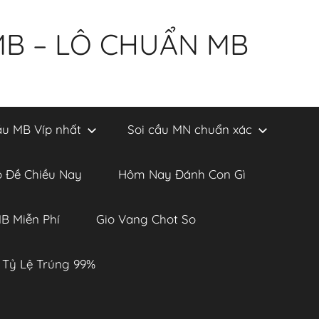
SMB – LÔ CHUẨN MB
ầu MB Víp nhất
Soi cầu MN chuẩn xác
ô Đề Chiều Nay
Hôm Nay Đánh Con Gì
MB Miễn Phí
Gio Vang Chot So
 Tỷ Lệ Trúng 99%