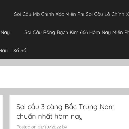
Soi Cầu Mb Chính Xác Miễn Phí Soi Cầu Lô Chính 
 Nay
Soi Cầu Rồng Bạch Kim 666 Hôm Nay Miễn Ph
Nay – Xổ Số
Soi cầu 3 càng Bắc Trung Nam
chuẩn nhất hôm nay
Posted on
01/10/2022
by