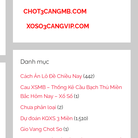
CHOT3CANGMB.COM
XOSO3CANGVIP.COM
Danh mục
Cách Ăn Lô Đề Chiều Nay
(442)
Cau XSMB – Thống Kê Cầu Bạch Thủ Miền
Bắc Hôm Nay – Xổ Số
(1)
Chưa phân loại
(2)
Dự đoán KQXS 3 Miền
(1.510)
Gio Vang Chot So
(1)