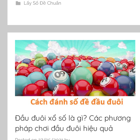
Lấy Số Đề Chuẩn
Đầu đuôi xổ số là gì? Các phương
pháp chơi đầu đuôi hiệu quả
Posted on
27/05/2021
by