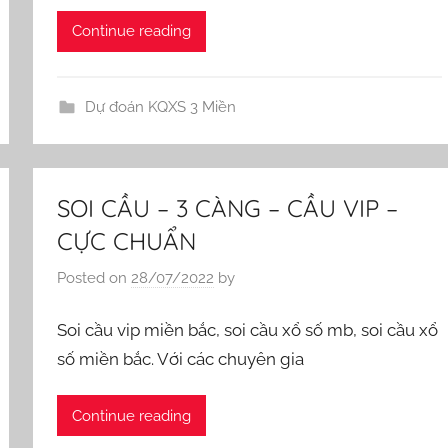
Continue reading
Dự đoán KQXS 3 Miền
SOI CẦU – 3 CÀNG – CẦU VIP –
CỰC CHUẨN
Posted on
28/07/2022
by
Soi cầu vip miền bắc, soi cầu xổ số mb, soi cầu xổ
số miền bắc. Với các chuyên gia
Continue reading