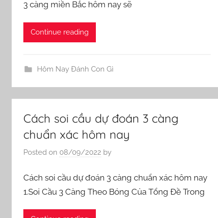
3 càng miền Bắc hôm nay sẽ
Continue reading
Hôm Nay Đánh Con Gì
Cách soi cầu dự đoán 3 càng
chuẩn xác hôm nay
Posted on
08/09/2022
by
Cách soi cầu dự đoán 3 càng chuẩn xác hôm nay
1.Soi Cầu 3 Càng Theo Bóng Của Tổng Đề Trong