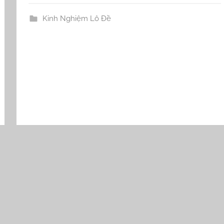
Kinh Nghiệm Lô Đề