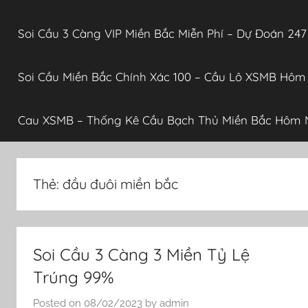
Soi Cầu 3 Càng VIP Miền Bắc Miễn Phí – Dự Đoán 247
Soi Cầu Miền Bắc Chính Xác 100 – Cầu Lô XSMB Hôm
Cau XSMB – Thống Kê Cầu Bạch Thủ Miền Bắc Hôm 
Thẻ:
đầu đuôi miền bắc
Soi Cầu 3 Càng 3 Miền Tỷ Lệ
Trúng 99%
Posted on
08/02/2023
by
admin