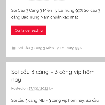
Soi Cầu 3 Càng 3 Miền Tỷ Lệ Trúng 99% Soi cầu 3
càng Bắc Trung Nam chuẩn xác nhất
Continue reading
Soi Cầu 3 Càng 3 Miền Tỷ Lệ Trúng 99%
Soi cầu 3 càng – 3 càng vip hôm
nay
Posted on
27/09/2022
by
Soi cầu 3 càng MB – 3 càng vip hôm nay. Soi cầu