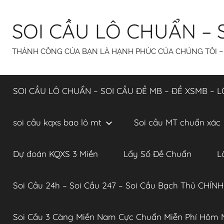
Skip
to
SOI CẦU LÔ CHUẨN – 
content
THÀNH CÔNG CỦA BẠN LÀ HẠNH PHÚC CỦA CHÚNG TÔI – D
SOI CẦU LÔ CHUẨN – SOI CẦU ĐỀ MB – ĐỀ XSMB – 
soi cầu kqxs bao lô mt
Soi cầu MT chuẩn xác
Dự đoán KQXS 3 Miền
Lấy Số Đề Chuẩn
L
Soi Cầu 24h – Soi Cầu 247 – Soi Cầu Bạch Thủ CHÍN
Soi Cầu 3 Càng Miền Nam Cực Chuẩn Miễn Phí Hôm 