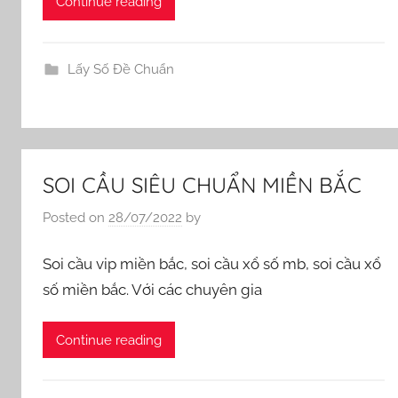
Continue reading
Lấy Số Đề Chuẩn
SOI CẦU SIÊU CHUẨN MIỀN BẮC
Posted on
28/07/2022
by
Soi cầu vip miền bắc, soi cầu xổ số mb, soi cầu xổ
số miền bắc. Với các chuyên gia
Continue reading