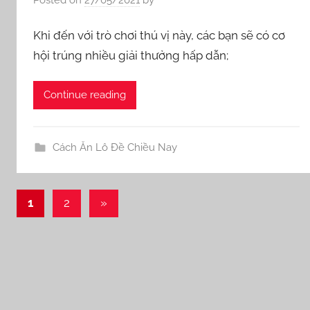
Khi đến với trò chơi thú vị này, các bạn sẽ có cơ
hội trúng nhiều giải thưởng hấp dẫn;
Continue reading
Cách Ăn Lô Đề Chiều Nay
Phân
Next
1
2
»
Posts
trang
bài
viết