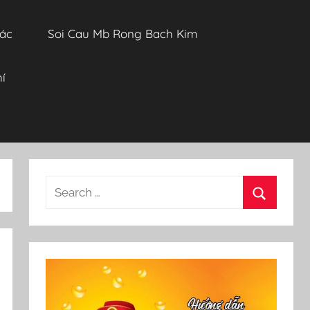
Xác
Soi Cau Mb Rong Bach Kim
í