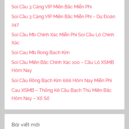
Soi Cầu 3 Càng VIP Miền Bắc Miễn Phí
Soi Cầu 3 Càng VIP Miền Bắc Miễn Phí – Dự Đoán
247
Soi Cầu Mb Chính Xác Miễn Phí Soi Cầu Lô Chính
Xác
Soi Cau Mb Rong Bach Kim
Soi Cầu Miền Bắc Chính Xác 100 – Cầu Lô XSMB
Hôm Nay
Soi Cầu Rồng Bạch Kim 666 Hôm Nay Miễn Phí
Cau XSMB – Thống Kê Cầu Bạch Thủ Miền Bắc
Hôm Nay – Xổ Số
Bài viết mới