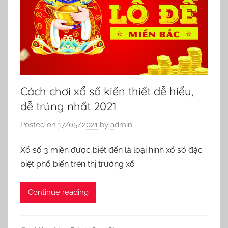
Cách chơi xổ số kiến thiết dễ hiểu,
dễ trúng nhất 2021
Posted on
17/05/2021
by
admin
Xổ số 3 miền được biết đến là loại hình xổ số đặc
biệt phổ biến trên thị trưởng xổ
Continue reading