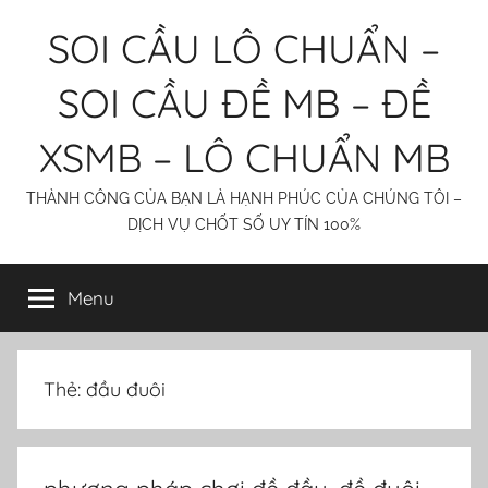
Skip
SOI CẦU LÔ CHUẨN –
to
content
SOI CẦU ĐỀ MB – ĐỀ
XSMB – LÔ CHUẨN MB
THÀNH CÔNG CỦA BẠN LÀ HẠNH PHÚC CỦA CHÚNG TÔI –
DỊCH VỤ CHỐT SỐ UY TÍN 100%
Menu
Thẻ:
đầu đuôi