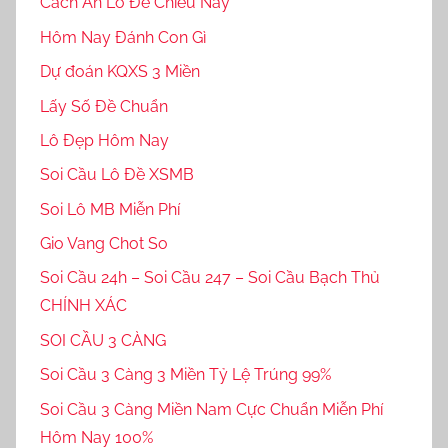
Cách Ăn Lô Đề Chiều Nay
Hôm Nay Đánh Con Gì
Dự đoán KQXS 3 Miền
Lấy Số Đề Chuẩn
Lô Đẹp Hôm Nay
Soi Cầu Lô Đề XSMB
Soi Lô MB Miễn Phí
Gio Vang Chot So
Soi Cầu 24h – Soi Cầu 247 – Soi Cầu Bạch Thủ
CHÍNH XÁC
SOI CẦU 3 CÀNG
Soi Cầu 3 Càng 3 Miền Tỷ Lệ Trúng 99%
Soi Cầu 3 Càng Miền Nam Cực Chuẩn Miễn Phí
Hôm Nay 100%