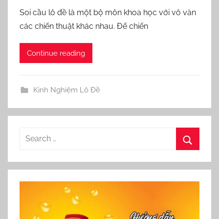
Soi cầu lô đề là một bộ môn khoa học với vô vàn
các chiến thuật khác nhau. Để chiến
Continue reading
Kinh Nghiệm Lô Đề