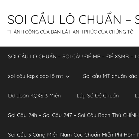
Skip
to
SOI CẦU LÔ CHUẨN – 
content
THÀNH CÔNG CỦA BẠN LÀ HẠNH PHÚC CỦA CHÚNG TÔI – D
SOI CẦU LÔ CHUẨN – SOI CẦU ĐỀ MB – ĐỀ XSMB – 
soi cầu kqxs bao lô mt
Soi cầu MT chuẩn xác
Dự đoán KQXS 3 Miền
Lấy Số Đề Chuẩn
L
Soi Cầu 24h – Soi Cầu 247 – Soi Cầu Bạch Thủ CHÍN
Soi Cầu 3 Càng Miền Nam Cực Chuẩn Miễn Phí Hôm 