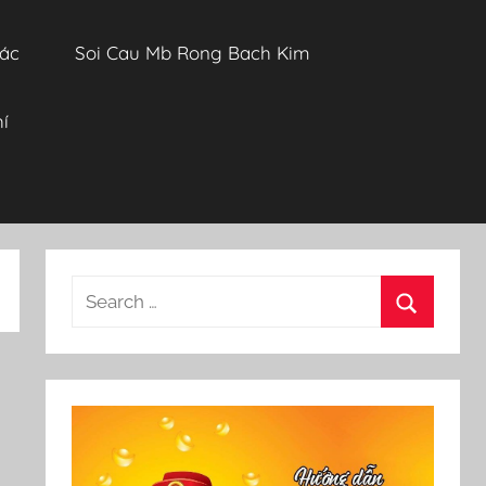
Xác
Soi Cau Mb Rong Bach Kim
í