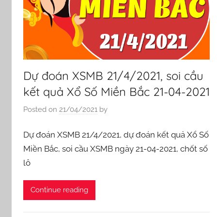
Dự đoán XSMB 21/4/2021, soi cầu
kết quả Xổ Số Miền Bắc 21-04-2021
Posted on
21/04/2021
by
Dự đoán XSMB 21/4/2021, dự đoán kết quả Xổ Số
Miền Bắc, soi cầu XSMB ngày 21-04-2021, chốt số
lô
Continue reading