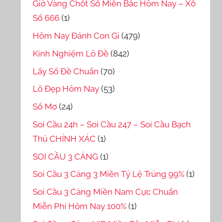
Giờ Vàng Chốt Số Miền Bắc Hôm Nay – Xổ
Số 666
(1)
Hôm Nay Đánh Con Gì
(479)
Kinh Nghiệm Lô Đề
(842)
Lấy Số Đề Chuẩn
(70)
Lô Đẹp Hôm Nay
(53)
Sổ Mơ
(24)
Soi Cầu 24h – Soi Cầu 247 – Soi Cầu Bạch
Thủ CHÍNH XÁC
(1)
SOI CẦU 3 CÀNG
(1)
Soi Cầu 3 Càng 3 Miền Tỷ Lệ Trúng 99%
(1)
Soi Cầu 3 Càng Miền Nam Cực Chuẩn
Miễn Phí Hôm Nay 100%
(1)