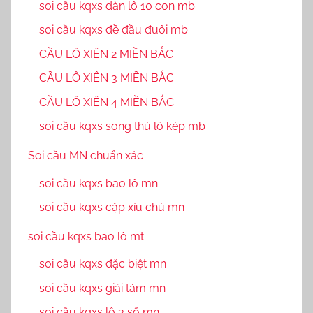
soi cầu kqxs dàn lô 10 con mb
soi cầu kqxs đề đầu đuôi mb
CẦU LÔ XIÊN 2 MIỀN BẮC
CẦU LÔ XIÊN 3 MIỀN BẮC
CẦU LÔ XIÊN 4 MIỀN BẮC
soi cầu kqxs song thủ lô kép mb
Soi cầu MN chuẩn xác
soi cầu kqxs bao lô mn
soi cầu kqxs cặp xíu chủ mn
soi cầu kqxs bao lô mt
soi cầu kqxs đặc biệt mn
soi cầu kqxs giải tám mn
soi cầu kqxs lô 3 số mn