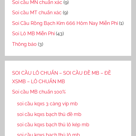
Soi cầu MN chuẩn xác
(9)
Soi cầu MT chuẩn xác
(9)
Soi Cầu Rồng Bạch Kim 666 Hôm Nay Miễn Phí
(1)
Soi Lô MB Miễn Phí
(43)
Thông báo
(3)
SOI CẦU LÔ CHUẨN – SOI CẦU ĐỀ MB – ĐỀ
XSMB – LÔ CHUẨN MB
Soi cầu MB chuẩn 100%
soi cầu kqxs 3 càng víp mb
soi cầu kqxs bạch thủ đề mb
soi cầu kqxs bạch thủ lô kép mb
soi cầu kqxs bạch thủ lô mb