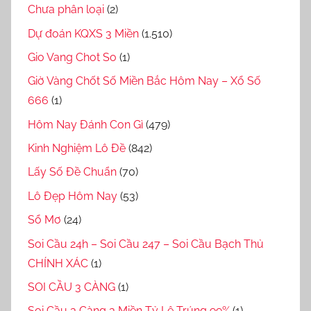
Chưa phân loại
(2)
Dự đoán KQXS 3 Miền
(1.510)
Gio Vang Chot So
(1)
Giờ Vàng Chốt Số Miền Bắc Hôm Nay – Xổ Số
666
(1)
Hôm Nay Đánh Con Gì
(479)
Kinh Nghiệm Lô Đề
(842)
Lấy Số Đề Chuẩn
(70)
Lô Đẹp Hôm Nay
(53)
Sổ Mơ
(24)
Soi Cầu 24h – Soi Cầu 247 – Soi Cầu Bạch Thủ
CHÍNH XÁC
(1)
SOI CẦU 3 CÀNG
(1)
Soi Cầu 3 Càng 3 Miền Tỷ Lệ Trúng 99%
(1)