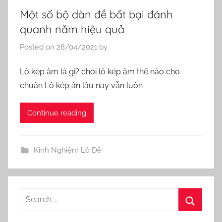
Một số bộ dàn đề bất bại đánh
quanh năm hiệu quả
Posted on
28/04/2021
by
Lô kép âm là gì? chơi lô kép âm thế nào cho
chuẩn Lô kép ân lâu nay vẫn luôn
Continue reading
Kinh Nghiệm Lô Đề