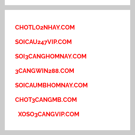
CHOTLO2NHAY.COM
SOICAU247VIP.COM
SOI3CANGHOMNAY.COM
3CANGWIN288.COM
SOICAUMBHOMNAY.COM
CHOT3CANGMB.COM
XOSO3CANGVIP.COM