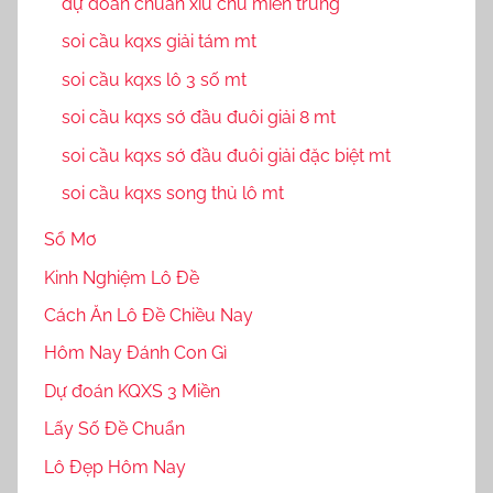
dự đoán chuẩn xíu chủ miền trung
soi cầu kqxs giải tám mt
soi cầu kqxs lô 3 số mt
soi cầu kqxs sớ đầu đuôi giải 8 mt
soi cầu kqxs sớ đầu đuôi giải đặc biệt mt
soi cầu kqxs song thủ lô mt
Sổ Mơ
Kinh Nghiệm Lô Đề
Cách Ăn Lô Đề Chiều Nay
Hôm Nay Đánh Con Gì
Dự đoán KQXS 3 Miền
Lấy Số Đề Chuẩn
Lô Đẹp Hôm Nay