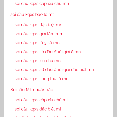
soi cầu kqxs cặp xíu chủ mn
soi cầu kqxs bao lô mt
soi cầu kqxs đặc biệt mn
soi cầu kqxs giải tám mn
soi cầu kqxs lô 3 số mn
soi cầu kqxs sớ đầu đuôi giải 8 mn
soi cầu kqxs xíu chủ mn
soi cầu kqxs sớ đầu đuôi giải đặc biệt mn
soi cầu kqxs song thủ lô mn
Soi cầu MT chuẩn xác
soi cầu kqxs cặp xíu chủ mt
soi cầu kqxs đặc biệt mt