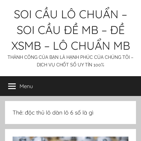
Skip
SOI CẦU LÔ CHUẨN –
to
content
SOI CẦU ĐỀ MB – ĐỀ
XSMB – LÔ CHUẨN MB
THÀNH CÔNG CỦA BẠN LÀ HẠNH PHÚC CỦA CHÚNG TÔI –
DỊCH VỤ CHỐT SỐ UY TÍN 100%
Menu
Thẻ:
độc thủ lô dàn lô 6 số là gì