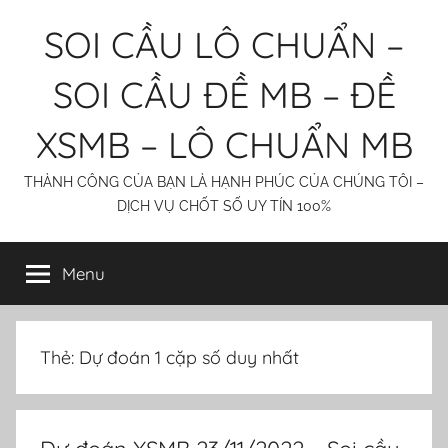
Skip
SOI CẦU LÔ CHUẨN –
to
content
SOI CẦU ĐỀ MB – ĐỀ
XSMB – LÔ CHUẨN MB
THÀNH CÔNG CỦA BẠN LÀ HẠNH PHÚC CỦA CHÚNG TÔI –
DỊCH VỤ CHỐT SỐ UY TÍN 100%
Menu
Thẻ:
Dự đoán 1 cặp số duy nhất