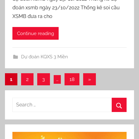
đoán xsmb ngày 23/10/2022 Thống kê soi cầu
XSMB đưa ra cho
Continue reading
Dự đoán KQXS 3 Miền
Phân
Next
1
2
3
…
18
»
Posts
trang
bài
viết