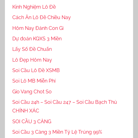
Kinh Nghiệm Lô Đề
Cách Ăn Lô Đề Chiều Nay
Hôm Nay Đánh Con Gì
Dự đoán KQXS 3 Miền
Lấy Số Đề Chuẩn
Lô Đẹp Hôm Nay
Soi Cầu Lô Đề XSMB
Soi Lô MB Miễn Phí
Gio Vang Chot So
Soi Cầu 24h – Soi Cầu 247 – Soi Cầu Bạch Thủ
CHÍNH XÁC
SOI CẦU 3 CÀNG
Soi Cầu 3 Càng 3 Miền Tỷ Lệ Trúng 99%