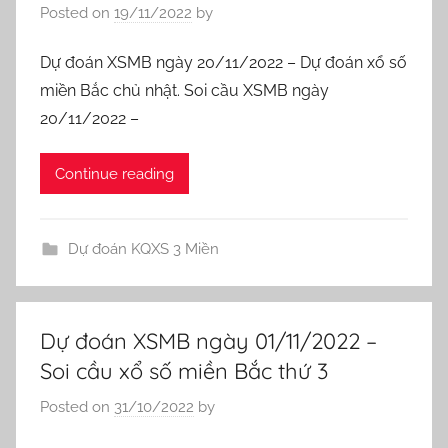
Posted on
19/11/2022
by
Dự đoán XSMB ngày 20/11/2022 – Dự đoán xổ số
miền Bắc chủ nhật. Soi cầu XSMB ngày
20/11/2022 –
Continue reading
Dự đoán KQXS 3 Miền
Dự đoán XSMB ngày 01/11/2022 –
Soi cầu xổ số miền Bắc thứ 3
Posted on
31/10/2022
by