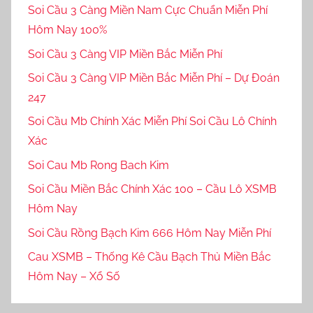
Soi Cầu 3 Càng Miền Nam Cực Chuẩn Miễn Phí
Hôm Nay 100%
Soi Cầu 3 Càng VIP Miền Bắc Miễn Phí
Soi Cầu 3 Càng VIP Miền Bắc Miễn Phí – Dự Đoán
247
Soi Cầu Mb Chính Xác Miễn Phí Soi Cầu Lô Chính
Xác
Soi Cau Mb Rong Bach Kim
Soi Cầu Miền Bắc Chính Xác 100 – Cầu Lô XSMB
Hôm Nay
Soi Cầu Rồng Bạch Kim 666 Hôm Nay Miễn Phí
Cau XSMB – Thống Kê Cầu Bạch Thủ Miền Bắc
Hôm Nay – Xổ Số