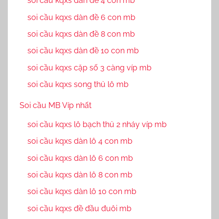
soi cầu kqxs dàn đề 4 con mb
soi cầu kqxs dàn đề 6 con mb
soi cầu kqxs dàn đề 8 con mb
soi cầu kqxs dàn đề 10 con mb
soi cầu kqxs cặp số 3 càng víp mb
soi cầu kqxs song thủ lô mb
Soi cầu MB Víp nhất
soi cầu kqxs lô bạch thủ 2 nháy víp mb
soi cầu kqxs dàn lô 4 con mb
soi cầu kqxs dàn lô 6 con mb
soi cầu kqxs dàn lô 8 con mb
soi cầu kqxs dàn lô 10 con mb
soi cầu kqxs đề đầu đuôi mb