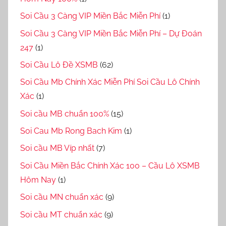
Soi Cầu 3 Càng VIP Miền Bắc Miễn Phí
(1)
Soi Cầu 3 Càng VIP Miền Bắc Miễn Phí – Dự Đoán
247
(1)
Soi Cầu Lô Đề XSMB
(62)
Soi Cầu Mb Chính Xác Miễn Phí Soi Cầu Lô Chính
Xác
(1)
Soi cầu MB chuẩn 100%
(15)
Soi Cau Mb Rong Bach Kim
(1)
Soi cầu MB Víp nhất
(7)
Soi Cầu Miền Bắc Chính Xác 100 – Cầu Lô XSMB
Hôm Nay
(1)
Soi cầu MN chuẩn xác
(9)
Soi cầu MT chuẩn xác
(9)