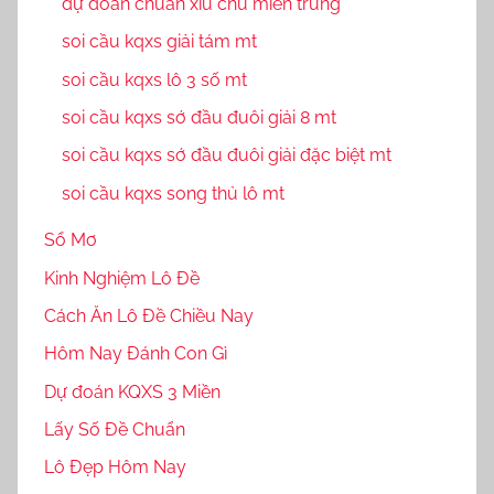
dự đoán chuẩn xíu chủ miền trung
soi cầu kqxs giải tám mt
soi cầu kqxs lô 3 số mt
soi cầu kqxs sớ đầu đuôi giải 8 mt
soi cầu kqxs sớ đầu đuôi giải đặc biệt mt
soi cầu kqxs song thủ lô mt
Sổ Mơ
Kinh Nghiệm Lô Đề
Cách Ăn Lô Đề Chiều Nay
Hôm Nay Đánh Con Gì
Dự đoán KQXS 3 Miền
Lấy Số Đề Chuẩn
Lô Đẹp Hôm Nay