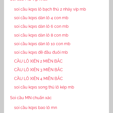
soi cầu kqxs lô bạch thủ 2 nháy víp mb
soi cầu kqxs dàn lô 4 con mb
soi cầu kqxs dàn lô 6 con mb
soi cầu kqxs dàn lô 8 con mb
soi cầu kqxs dàn lô 10 con mb
soi cầu kqxs đề đầu đuôi mb
CẦU LÔ XIÊN 2 MIỀN BẮC
CẦU LÔ XIÊN 3 MIỀN BẮC
CẦU LÔ XIÊN 4 MIỀN BẮC
soi cầu kqxs song thủ lô kép mb
Soi cầu MN chuẩn xác
soi cầu kqxs bao lô mn