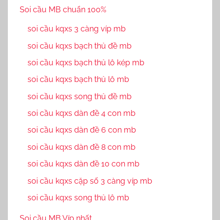
Soi cầu MB chuẩn 100%
soi cầu kqxs 3 càng víp mb
soi cầu kqxs bạch thủ đề mb
soi cầu kqxs bạch thủ lô kép mb
soi cầu kqxs bạch thủ lô mb
soi cầu kqxs song thủ đề mb
soi cầu kqxs dàn đề 4 con mb
soi cầu kqxs dàn đề 6 con mb
soi cầu kqxs dàn đề 8 con mb
soi cầu kqxs dàn đề 10 con mb
soi cầu kqxs cặp số 3 càng víp mb
soi cầu kqxs song thủ lô mb
Soi cầu MB Víp nhất