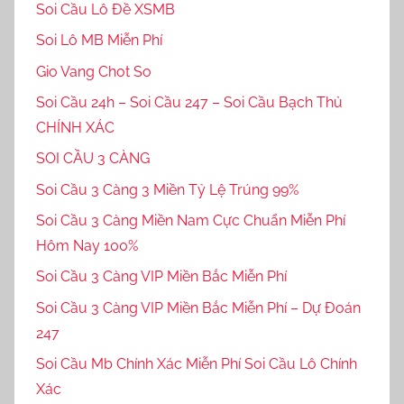
Soi Cầu Lô Đề XSMB
Soi Lô MB Miễn Phí
Gio Vang Chot So
Soi Cầu 24h – Soi Cầu 247 – Soi Cầu Bạch Thủ
CHÍNH XÁC
SOI CẦU 3 CÀNG
Soi Cầu 3 Càng 3 Miền Tỷ Lệ Trúng 99%
Soi Cầu 3 Càng Miền Nam Cực Chuẩn Miễn Phí
Hôm Nay 100%
Soi Cầu 3 Càng VIP Miền Bắc Miễn Phí
Soi Cầu 3 Càng VIP Miền Bắc Miễn Phí – Dự Đoán
247
Soi Cầu Mb Chính Xác Miễn Phí Soi Cầu Lô Chính
Xác