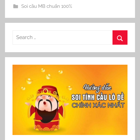
Soi cầu MB chuẩn 100%