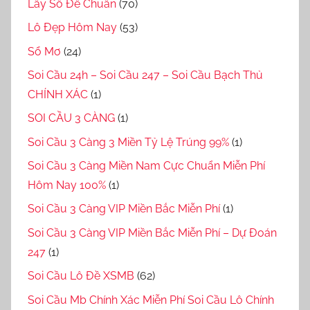
Lấy Số Đề Chuẩn
(70)
Lô Đẹp Hôm Nay
(53)
Sổ Mơ
(24)
Soi Cầu 24h – Soi Cầu 247 – Soi Cầu Bạch Thủ
CHÍNH XÁC
(1)
SOI CẦU 3 CÀNG
(1)
Soi Cầu 3 Càng 3 Miền Tỷ Lệ Trúng 99%
(1)
Soi Cầu 3 Càng Miền Nam Cực Chuẩn Miễn Phí
Hôm Nay 100%
(1)
Soi Cầu 3 Càng VIP Miền Bắc Miễn Phí
(1)
Soi Cầu 3 Càng VIP Miền Bắc Miễn Phí – Dự Đoán
247
(1)
Soi Cầu Lô Đề XSMB
(62)
Soi Cầu Mb Chính Xác Miễn Phí Soi Cầu Lô Chính