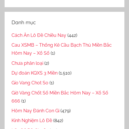
Danh mục
Cách Ăn Lô Đề Chiều Nay
(442)
Cau XSMB – Thống Kê Cầu Bạch Thủ Miền Bắc
Hôm Nay – Xổ Số
(1)
Chưa phân loại
(2)
Dự đoán KQXS 3 Miền
(1.510)
Gio Vang Chot So
(1)
Giờ Vàng Chốt Số Miền Bắc Hôm Nay – Xổ Số
666
(1)
Hôm Nay Đánh Con Gì
(479)
Kinh Nghiệm Lô Đề
(842)