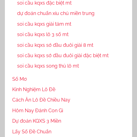
soi cầu kqxs đặc biệt mt
dự đoán chuẩn xíu chủ miền trung
soi cầu kqxs giải tám mt
soi cầu kqxs lô 3 số mt
soi cầu kqxs sớ đầu đuôi giải 8 mt
soi cầu kqxs sớ đầu đuôi giải đặc biệt mt
soi cầu kqxs song thủ lô mt
Sổ Mơ
Kinh Nghiệm Lô Đề
Cách Ăn Lô Đề Chiều Nay
Hôm Nay Đánh Con Gì
Dự đoán KQXS 3 Miền
Lấy Số Đề Chuẩn