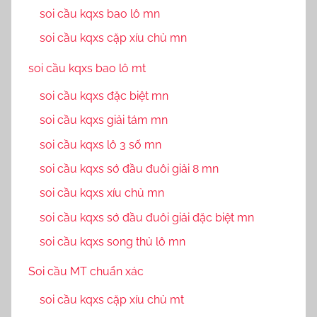
soi cầu kqxs bao lô mn
soi cầu kqxs cặp xíu chủ mn
soi cầu kqxs bao lô mt
soi cầu kqxs đặc biệt mn
soi cầu kqxs giải tám mn
soi cầu kqxs lô 3 số mn
soi cầu kqxs sớ đầu đuôi giải 8 mn
soi cầu kqxs xíu chủ mn
soi cầu kqxs sớ đầu đuôi giải đặc biệt mn
soi cầu kqxs song thủ lô mn
Soi cầu MT chuẩn xác
soi cầu kqxs cặp xíu chủ mt