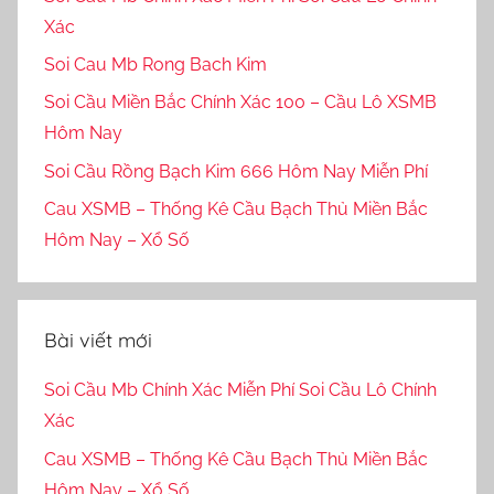
Xác
Soi Cau Mb Rong Bach Kim
Soi Cầu Miền Bắc Chính Xác 100 – Cầu Lô XSMB
Hôm Nay
Soi Cầu Rồng Bạch Kim 666 Hôm Nay Miễn Phí
Cau XSMB – Thống Kê Cầu Bạch Thủ Miền Bắc
Hôm Nay – Xổ Số
Bài viết mới
Soi Cầu Mb Chính Xác Miễn Phí Soi Cầu Lô Chính
Xác
Cau XSMB – Thống Kê Cầu Bạch Thủ Miền Bắc
Hôm Nay – Xổ Số