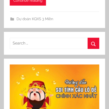
Continue reading
Dự đoán KQXS 3 Miền