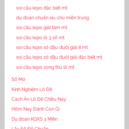
soi cầu kqxs đặc biệt mt
dự đoán chuẩn xíu chủ miền trung
soi cầu kqxs giải tám mt
soi cầu kqxs lô 3 số mt
soi cầu kqxs sớ đầu đuôi giải 8 mt
soi cầu kqxs sớ đầu đuôi giải đặc biệt mt
soi cầu kqxs song thủ lô mt
Sổ Mơ
Kinh Nghiệm Lô Đề
Cách Ăn Lô Đề Chiều Nay
Hôm Nay Đánh Con Gì
Dự đoán KQXS 3 Miền
Lấy Số Đề Chuẩn