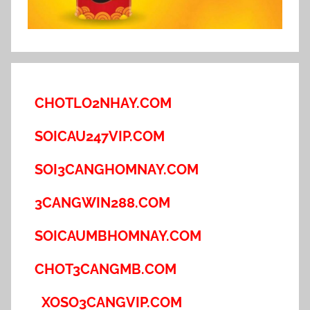
CHOTLO2NHAY.COM
SOICAU247VIP.COM
SOI3CANGHOMNAY.COM
3CANGWIN288.COM
SOICAUMBHOMNAY.COM
CHOT3CANGMB.COM
XOSO3CANGVIP.COM