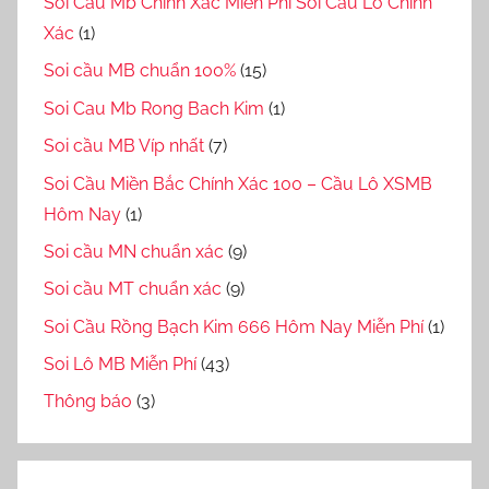
Soi Cầu Mb Chính Xác Miễn Phí Soi Cầu Lô Chính
Xác
(1)
Soi cầu MB chuẩn 100%
(15)
Soi Cau Mb Rong Bach Kim
(1)
Soi cầu MB Víp nhất
(7)
Soi Cầu Miền Bắc Chính Xác 100 – Cầu Lô XSMB
Hôm Nay
(1)
Soi cầu MN chuẩn xác
(9)
Soi cầu MT chuẩn xác
(9)
Soi Cầu Rồng Bạch Kim 666 Hôm Nay Miễn Phí
(1)
Soi Lô MB Miễn Phí
(43)
Thông báo
(3)