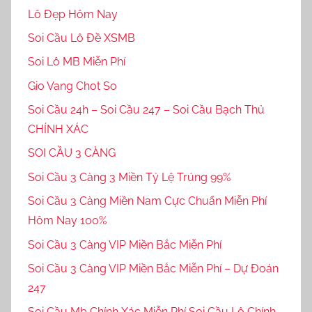
Lô Đẹp Hôm Nay
Soi Cầu Lô Đề XSMB
Soi Lô MB Miễn Phí
Gio Vang Chot So
Soi Cầu 24h – Soi Cầu 247 – Soi Cầu Bạch Thủ
CHÍNH XÁC
SOI CẦU 3 CÀNG
Soi Cầu 3 Càng 3 Miền Tỷ Lệ Trúng 99%
Soi Cầu 3 Càng Miền Nam Cực Chuẩn Miễn Phí
Hôm Nay 100%
Soi Cầu 3 Càng VIP Miền Bắc Miễn Phí
Soi Cầu 3 Càng VIP Miền Bắc Miễn Phí – Dự Đoán
247
Soi Cầu Mb Chính Xác Miễn Phí Soi Cầu Lô Chính