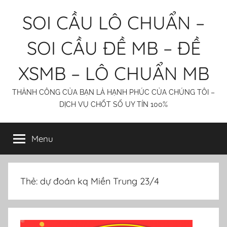
Skip
SOI CẦU LÔ CHUẨN –
to
content
SOI CẦU ĐỀ MB – ĐỀ
XSMB – LÔ CHUẨN MB
THÀNH CÔNG CỦA BẠN LÀ HẠNH PHÚC CỦA CHÚNG TÔI –
DỊCH VỤ CHỐT SỐ UY TÍN 100%
Menu
Thẻ:
dự đoán kq Miền Trung 23/4