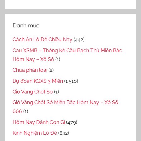
Danh mục
Cách Ăn Lô Đề Chiều Nay
(442)
Cau XSMB – Thống Kê Cầu Bạch Thủ Miền Bắc
Hôm Nay – Xổ Số
(1)
Chưa phân loại
(2)
Dự đoán KQXS 3 Miền
(1.510)
Gio Vang Chot So
(1)
Giờ Vàng Chốt Số Miền Bắc Hôm Nay – Xổ Số
666
(1)
Hôm Nay Đánh Con Gì
(479)
Kinh Nghiệm Lô Đề
(842)