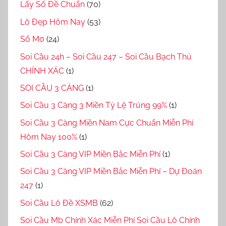
Lấy Số Đề Chuẩn
(70)
Lô Đẹp Hôm Nay
(53)
Sổ Mơ
(24)
Soi Cầu 24h – Soi Cầu 247 – Soi Cầu Bạch Thủ
CHÍNH XÁC
(1)
SOI CẦU 3 CÀNG
(1)
Soi Cầu 3 Càng 3 Miền Tỷ Lệ Trúng 99%
(1)
Soi Cầu 3 Càng Miền Nam Cực Chuẩn Miễn Phí
Hôm Nay 100%
(1)
Soi Cầu 3 Càng VIP Miền Bắc Miễn Phí
(1)
Soi Cầu 3 Càng VIP Miền Bắc Miễn Phí – Dự Đoán
247
(1)
Soi Cầu Lô Đề XSMB
(62)
Soi Cầu Mb Chính Xác Miễn Phí Soi Cầu Lô Chính