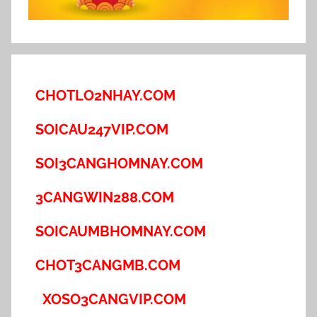
CHOTLO2NHAY.COM
SOICAU247VIP.COM
SOI3CANGHOMNAY.COM
3CANGWIN288.COM
SOICAUMBHOMNAY.COM
CHOT3CANGMB.COM
XOSO3CANGVIP.COM