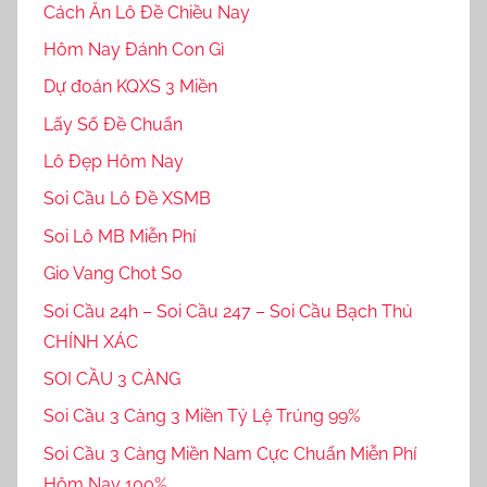
Cách Ăn Lô Đề Chiều Nay
Hôm Nay Đánh Con Gì
Dự đoán KQXS 3 Miền
Lấy Số Đề Chuẩn
Lô Đẹp Hôm Nay
Soi Cầu Lô Đề XSMB
Soi Lô MB Miễn Phí
Gio Vang Chot So
Soi Cầu 24h – Soi Cầu 247 – Soi Cầu Bạch Thủ
CHÍNH XÁC
SOI CẦU 3 CÀNG
Soi Cầu 3 Càng 3 Miền Tỷ Lệ Trúng 99%
Soi Cầu 3 Càng Miền Nam Cực Chuẩn Miễn Phí
Hôm Nay 100%