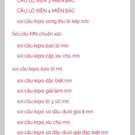
CẦU LÔ XIÊN 3 MIỀN BẮC
CẦU LÔ XIÊN 4 MIỀN BẮC
soi cầu kqxs song thủ lô kép mb
Soi cầu MN chuẩn xác
soi cầu kqxs bao lô mn
soi cầu kqxs cặp xíu chủ mn
soi cầu kqxs bao lô mt
soi cầu kqxs đặc biệt mn
soi cầu kqxs giải tám mn
soi cầu kqxs lô 3 số mn
soi cầu kqxs sớ đầu đuôi giải 8 mn
soi cầu kqxs xíu chủ mn
soi cầu kqxs sớ đầu đuôi giải đặc biệt mn