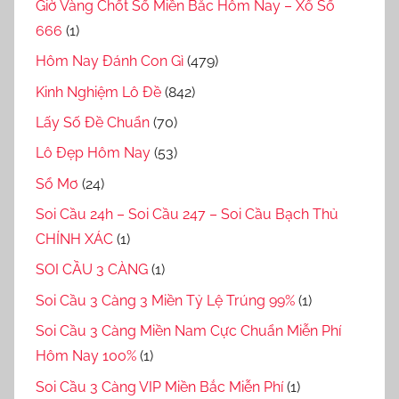
Giờ Vàng Chốt Số Miền Bắc Hôm Nay – Xổ Số
666
(1)
Hôm Nay Đánh Con Gì
(479)
Kinh Nghiệm Lô Đề
(842)
Lấy Số Đề Chuẩn
(70)
Lô Đẹp Hôm Nay
(53)
Sổ Mơ
(24)
Soi Cầu 24h – Soi Cầu 247 – Soi Cầu Bạch Thủ
CHÍNH XÁC
(1)
SOI CẦU 3 CÀNG
(1)
Soi Cầu 3 Càng 3 Miền Tỷ Lệ Trúng 99%
(1)
Soi Cầu 3 Càng Miền Nam Cực Chuẩn Miễn Phí
Hôm Nay 100%
(1)
Soi Cầu 3 Càng VIP Miền Bắc Miễn Phí
(1)