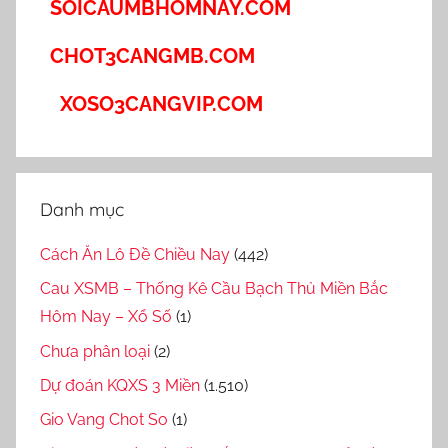
SOICAUMBHOMNAY.COM
CHOT3CANGMB.COM
XOSO3CANGVIP.COM
Danh mục
Cách Ăn Lô Đề Chiều Nay
(442)
Cau XSMB – Thống Kê Cầu Bạch Thủ Miền Bắc
Hôm Nay – Xổ Số
(1)
Chưa phân loại
(2)
Dự đoán KQXS 3 Miền
(1.510)
Gio Vang Chot So
(1)