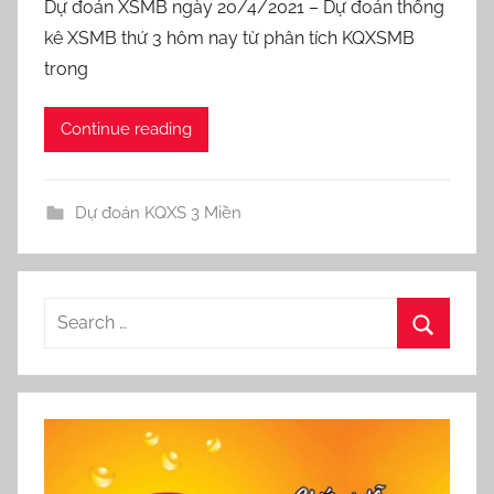
Dự đoán XSMB ngày 20/4/2021 – Dự đoán thống
kê XSMB thứ 3 hôm nay từ phân tích KQXSMB
trong
Continue reading
Dự đoán KQXS 3 Miền