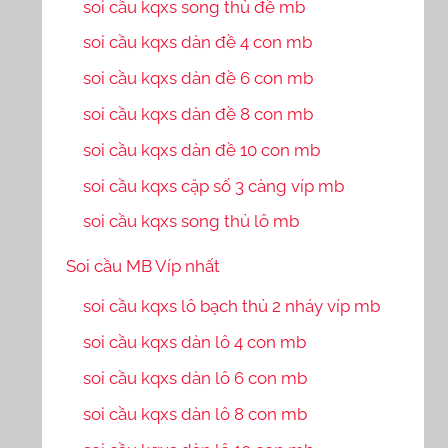
soi cầu kqxs song thủ đề mb
soi cầu kqxs dàn đề 4 con mb
soi cầu kqxs dàn đề 6 con mb
soi cầu kqxs dàn đề 8 con mb
soi cầu kqxs dàn đề 10 con mb
soi cầu kqxs cặp số 3 càng víp mb
soi cầu kqxs song thủ lô mb
Soi cầu MB Víp nhất
soi cầu kqxs lô bạch thủ 2 nháy víp mb
soi cầu kqxs dàn lô 4 con mb
soi cầu kqxs dàn lô 6 con mb
soi cầu kqxs dàn lô 8 con mb