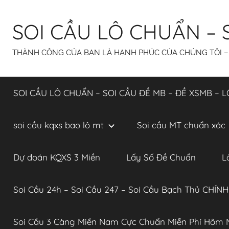
Skip
to
SOI CẦU LÔ CHUẨN – 
content
THÀNH CÔNG CỦA BẠN LÀ HẠNH PHÚC CỦA CHÚNG TÔI – D
SOI CẦU LÔ CHUẨN – SOI CẦU ĐỀ MB – ĐỀ XSMB – 
soi cầu kqxs bao lô mt
Soi cầu MT chuẩn xác
Dự đoán KQXS 3 Miền
Lấy Số Đề Chuẩn
L
Soi Cầu 24h – Soi Cầu 247 – Soi Cầu Bạch Thủ CHÍN
Soi Cầu 3 Càng Miền Nam Cực Chuẩn Miễn Phí Hôm 