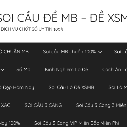
SOI CẦU ĐỀ MB – ĐỀ X
ỊCH VỤ CHỐT SỐ UY TÍN 100%
LÔ CHUẨN MB
Soi cầu MB chuẩn 100%
Soi c
Sổ Mơ
Kinh Nghiệm Lô Đề
Cách Ăn L
ô Đẹp Hôm Nay
Soi Cầu Lô Đề XSMB
Soi Lô 
H XÁC
SOI CẦU 3 CÀNG
Soi Cầu 3 Càng 3 Miền
Nay 100%
Soi Cầu 3 Càng VIP Miền Bắc Miễn Phí