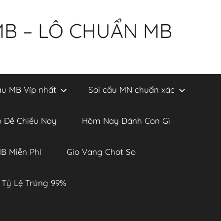
SMB – LÔ CHUẨN MB
ầu MB Víp nhất
Soi cầu MN chuẩn xác
ô Đề Chiều Nay
Hôm Nay Đánh Con Gì
MB Miễn Phí
Gio Vang Chot So
 Tỷ Lệ Trúng 99%