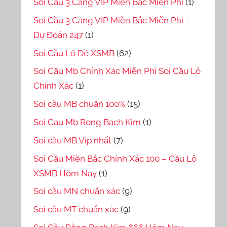
Soi Cầu 3 Càng VIP Miền Bắc Miễn Phí
(1)
Soi Cầu 3 Càng VIP Miền Bắc Miễn Phí –
Dự Đoán 247
(1)
Soi Cầu Lô Đề XSMB
(62)
Soi Cầu Mb Chính Xác Miễn Phí Soi Cầu Lô
Chính Xác
(1)
Soi cầu MB chuẩn 100%
(15)
Soi Cau Mb Rong Bach Kim
(1)
Soi cầu MB Víp nhất
(7)
Soi Cầu Miền Bắc Chính Xác 100 – Cầu Lô
XSMB Hôm Nay
(1)
Soi cầu MN chuẩn xác
(9)
Soi cầu MT chuẩn xác
(9)