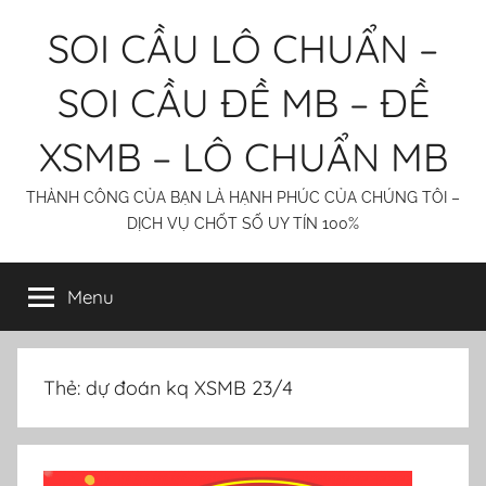
Skip
SOI CẦU LÔ CHUẨN –
to
content
SOI CẦU ĐỀ MB – ĐỀ
XSMB – LÔ CHUẨN MB
THÀNH CÔNG CỦA BẠN LÀ HẠNH PHÚC CỦA CHÚNG TÔI –
DỊCH VỤ CHỐT SỐ UY TÍN 100%
Menu
Thẻ:
dự đoán kq XSMB 23/4