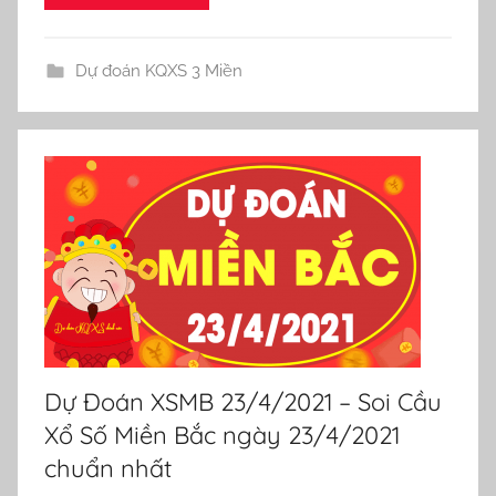
Dự đoán KQXS 3 Miền
Dự Đoán XSMB 23/4/2021 – Soi Cầu
Xổ Số Miền Bắc ngày 23/4/2021
chuẩn nhất