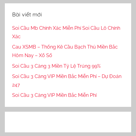
Bài viết mới
Soi Cầu Mb Chính Xác Miễn Phí Soi Cầu Lô Chính
Xác
Cau XSMB – Thống Kê Cầu Bạch Thủ Miền Bắc
Hôm Nay – Xổ Số
Soi Cầu 3 Càng 3 Miền Tỷ Lệ Trúng 99%
Soi Cầu 3 Càng VIP Miền Bắc Miễn Phí – Dự Đoán
247
Soi Cầu 3 Càng VIP Miền Bắc Miễn Phí