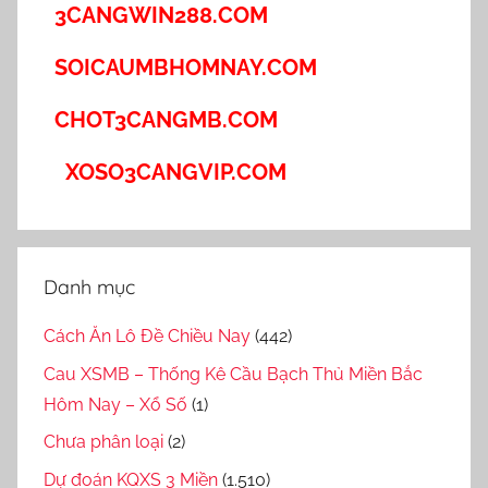
3CANGWIN288.COM
SOICAUMBHOMNAY.COM
CHOT3CANGMB.COM
XOSO3CANGVIP.COM
Danh mục
Cách Ăn Lô Đề Chiều Nay
(442)
Cau XSMB – Thống Kê Cầu Bạch Thủ Miền Bắc
Hôm Nay – Xổ Số
(1)
Chưa phân loại
(2)
Dự đoán KQXS 3 Miền
(1.510)