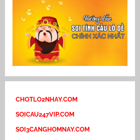
CHOTLO2NHAY.COM
SOICAU247VIP.COM
SOI3CANGHOMNAY.COM