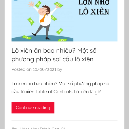
Lô xiên ăn bao nhiêu? Một số
phương pháp soi cầu lô xiên
Posted on
10/06/2021
by
Lô xiên ăn bao nhiêu? Một số phương pháp soi
cầu lô xiên Table of Contents Lô xiên là gì?
Continue reading