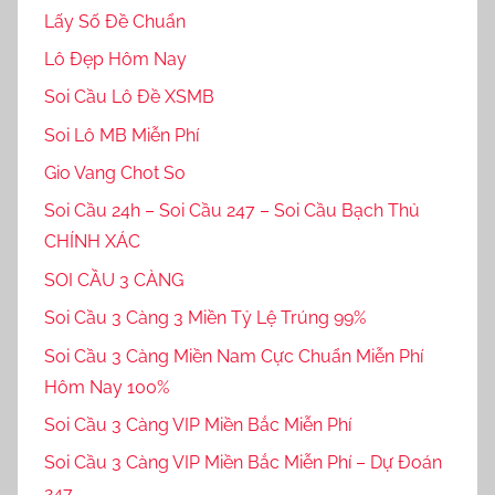
Lấy Số Đề Chuẩn
Lô Đẹp Hôm Nay
Soi Cầu Lô Đề XSMB
Soi Lô MB Miễn Phí
Gio Vang Chot So
Soi Cầu 24h – Soi Cầu 247 – Soi Cầu Bạch Thủ
CHÍNH XÁC
SOI CẦU 3 CÀNG
Soi Cầu 3 Càng 3 Miền Tỷ Lệ Trúng 99%
Soi Cầu 3 Càng Miền Nam Cực Chuẩn Miễn Phí
Hôm Nay 100%
Soi Cầu 3 Càng VIP Miền Bắc Miễn Phí
Soi Cầu 3 Càng VIP Miền Bắc Miễn Phí – Dự Đoán
247