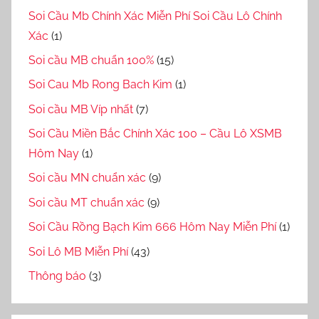
Soi Cầu Mb Chính Xác Miễn Phí Soi Cầu Lô Chính
Xác
(1)
Soi cầu MB chuẩn 100%
(15)
Soi Cau Mb Rong Bach Kim
(1)
Soi cầu MB Víp nhất
(7)
Soi Cầu Miền Bắc Chính Xác 100 – Cầu Lô XSMB
Hôm Nay
(1)
Soi cầu MN chuẩn xác
(9)
Soi cầu MT chuẩn xác
(9)
Soi Cầu Rồng Bạch Kim 666 Hôm Nay Miễn Phí
(1)
Soi Lô MB Miễn Phí
(43)
Thông báo
(3)