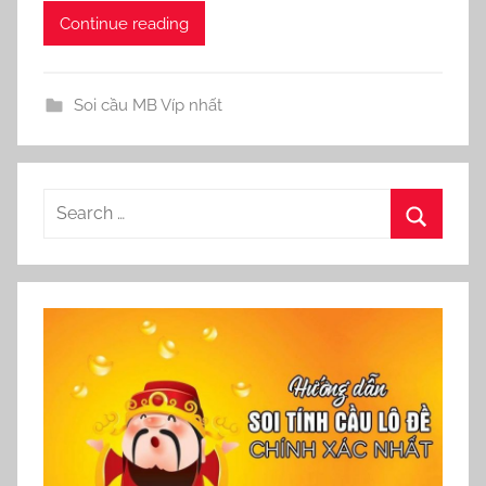
Continue reading
Soi cầu MB Víp nhất