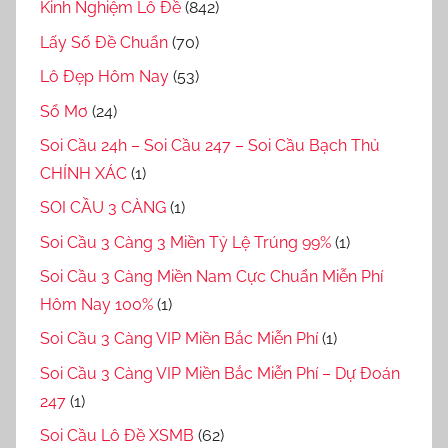
Kinh Nghiệm Lô Đề
(842)
Lấy Số Đề Chuẩn
(70)
Lô Đẹp Hôm Nay
(53)
Sổ Mơ
(24)
Soi Cầu 24h – Soi Cầu 247 – Soi Cầu Bạch Thủ
CHÍNH XÁC
(1)
SOI CẦU 3 CÀNG
(1)
Soi Cầu 3 Càng 3 Miền Tỷ Lệ Trúng 99%
(1)
Soi Cầu 3 Càng Miền Nam Cực Chuẩn Miễn Phí
Hôm Nay 100%
(1)
Soi Cầu 3 Càng VIP Miền Bắc Miễn Phí
(1)
Soi Cầu 3 Càng VIP Miền Bắc Miễn Phí – Dự Đoán
247
(1)
Soi Cầu Lô Đề XSMB
(62)