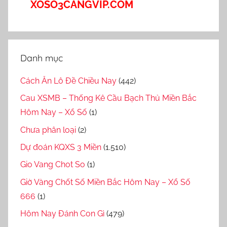
XOSO3CANGVIP.COM
Danh mục
Cách Ăn Lô Đề Chiều Nay
(442)
Cau XSMB – Thống Kê Cầu Bạch Thủ Miền Bắc
Hôm Nay – Xổ Số
(1)
Chưa phân loại
(2)
Dự đoán KQXS 3 Miền
(1.510)
Gio Vang Chot So
(1)
Giờ Vàng Chốt Số Miền Bắc Hôm Nay – Xổ Số
666
(1)
Hôm Nay Đánh Con Gì
(479)