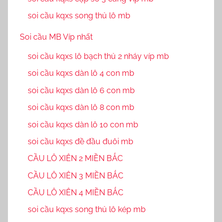
soi cầu kqxs song thủ lô mb
Soi cầu MB Víp nhất
soi cầu kqxs lô bạch thủ 2 nháy víp mb
soi cầu kqxs dàn lô 4 con mb
soi cầu kqxs dàn lô 6 con mb
soi cầu kqxs dàn lô 8 con mb
soi cầu kqxs dàn lô 10 con mb
soi cầu kqxs đề đầu đuôi mb
CẦU LÔ XIÊN 2 MIỀN BẮC
CẦU LÔ XIÊN 3 MIỀN BẮC
CẦU LÔ XIÊN 4 MIỀN BẮC
soi cầu kqxs song thủ lô kép mb