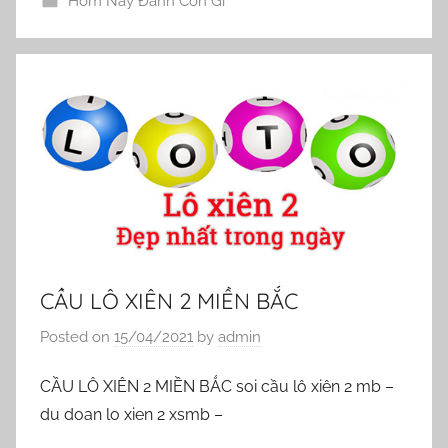
Hôm Nay Đánh Con Gì
CẦU LÔ XIÊN 2 MIỀN BẮC
Posted on
15/04/2021
by
admin
CẦU LÔ XIÊN 2 MIỀN BẮC soi cầu lô xiên 2 mb –
du doan lo xien 2 xsmb –