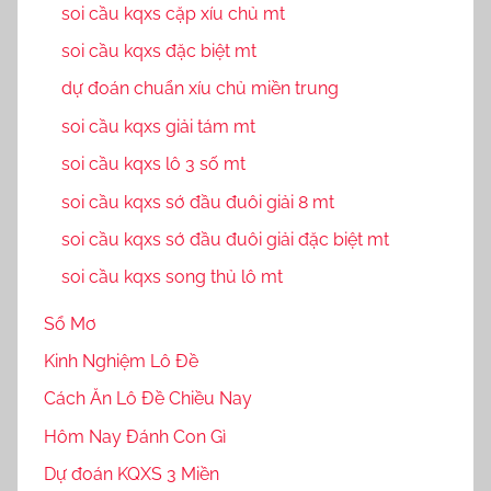
soi cầu kqxs cặp xíu chủ mt
soi cầu kqxs đặc biệt mt
dự đoán chuẩn xíu chủ miền trung
soi cầu kqxs giải tám mt
soi cầu kqxs lô 3 số mt
soi cầu kqxs sớ đầu đuôi giải 8 mt
soi cầu kqxs sớ đầu đuôi giải đặc biệt mt
soi cầu kqxs song thủ lô mt
Sổ Mơ
Kinh Nghiệm Lô Đề
Cách Ăn Lô Đề Chiều Nay
Hôm Nay Đánh Con Gì
Dự đoán KQXS 3 Miền