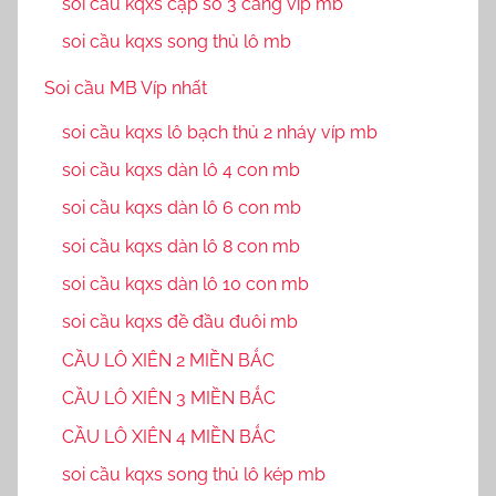
soi cầu kqxs cặp số 3 càng víp mb
soi cầu kqxs song thủ lô mb
Soi cầu MB Víp nhất
soi cầu kqxs lô bạch thủ 2 nháy víp mb
soi cầu kqxs dàn lô 4 con mb
soi cầu kqxs dàn lô 6 con mb
soi cầu kqxs dàn lô 8 con mb
soi cầu kqxs dàn lô 10 con mb
soi cầu kqxs đề đầu đuôi mb
CẦU LÔ XIÊN 2 MIỀN BẮC
CẦU LÔ XIÊN 3 MIỀN BẮC
CẦU LÔ XIÊN 4 MIỀN BẮC
soi cầu kqxs song thủ lô kép mb