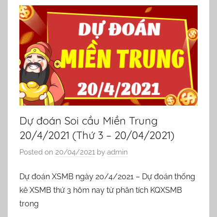
Dự đoán Soi cầu Miền Trung
20/4/2021 (Thứ 3 – 20/04/2021)
Posted on
20/04/2021
by
admin
Dự đoán XSMB ngày 20/4/2021 – Dự đoán thống
kê XSMB thứ 3 hôm nay từ phân tích KQXSMB
trong