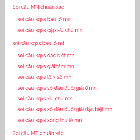
Soi cầu MN chuẩn xác
soi cầu kqxs bao lô mn
soi cầu kqxs cặp xíu chủ mn
soi cầu kqxs bao lô mt
soi cầu kqxs đặc biệt mn
soi cầu kqxs giải tám mn
soi cầu kqxs lô 3 số mn
soi cầu kqxs sớ đầu đuôi giải 8 mn
soi cầu kqxs xíu chủ mn
soi cầu kqxs sớ đầu đuôi giải đặc biệt mn
soi cầu kqxs song thủ lô mn
Soi cầu MT chuẩn xác