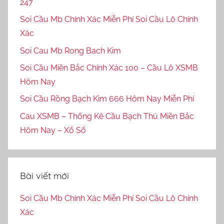
247
Soi Cầu Mb Chính Xác Miễn Phí Soi Cầu Lô Chính
Xác
Soi Cau Mb Rong Bach Kim
Soi Cầu Miền Bắc Chính Xác 100 – Cầu Lô XSMB
Hôm Nay
Soi Cầu Rồng Bạch Kim 666 Hôm Nay Miễn Phí
Cau XSMB – Thống Kê Cầu Bạch Thủ Miền Bắc
Hôm Nay – Xổ Số
Bài viết mới
Soi Cầu Mb Chính Xác Miễn Phí Soi Cầu Lô Chính
Xác