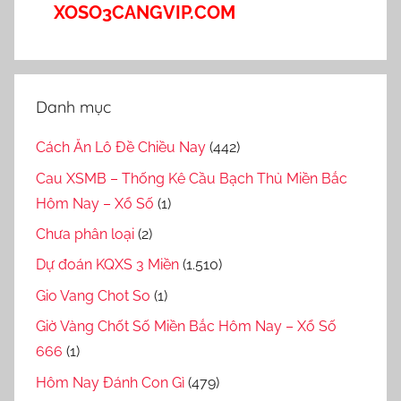
XOSO3CANGVIP.COM
Danh mục
Cách Ăn Lô Đề Chiều Nay
(442)
Cau XSMB – Thống Kê Cầu Bạch Thủ Miền Bắc
Hôm Nay – Xổ Số
(1)
Chưa phân loại
(2)
Dự đoán KQXS 3 Miền
(1.510)
Gio Vang Chot So
(1)
Giờ Vàng Chốt Số Miền Bắc Hôm Nay – Xổ Số
666
(1)
Hôm Nay Đánh Con Gì
(479)