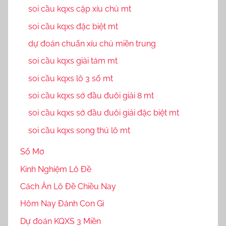
soi cầu kqxs cặp xíu chủ mt
soi cầu kqxs đặc biệt mt
dự đoán chuẩn xíu chủ miền trung
soi cầu kqxs giải tám mt
soi cầu kqxs lô 3 số mt
soi cầu kqxs sớ đầu đuôi giải 8 mt
soi cầu kqxs sớ đầu đuôi giải đặc biệt mt
soi cầu kqxs song thủ lô mt
Sổ Mơ
Kinh Nghiệm Lô Đề
Cách Ăn Lô Đề Chiều Nay
Hôm Nay Đánh Con Gì
Dự đoán KQXS 3 Miền