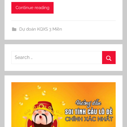
Continue reading
Dự đoán KQXS 3 Miền