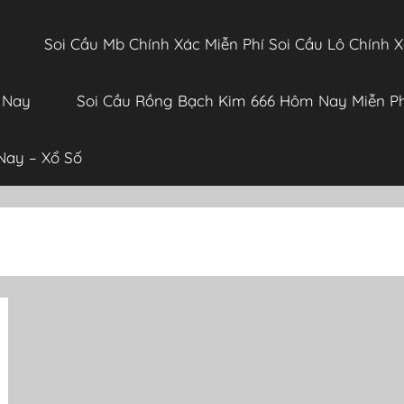
Soi Cầu Mb Chính Xác Miễn Phí Soi Cầu Lô Chính 
 Nay
Soi Cầu Rồng Bạch Kim 666 Hôm Nay Miễn Ph
Nay – Xổ Số