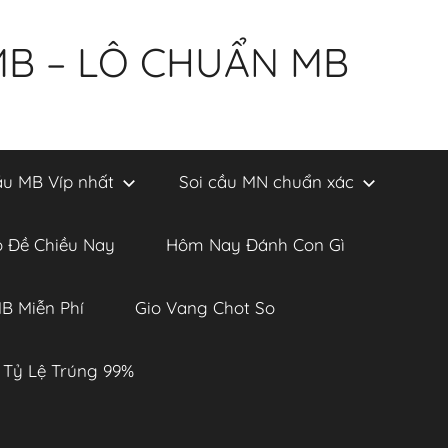
SMB – LÔ CHUẨN MB
ầu MB Víp nhất
Soi cầu MN chuẩn xác
ô Đề Chiều Nay
Hôm Nay Đánh Con Gì
MB Miễn Phí
Gio Vang Chot So
 Tỷ Lệ Trúng 99%