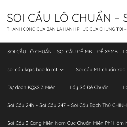
Skip
to
SOI CẦU LÔ CHUẨN – 
content
THÀNH CÔNG CỦA BẠN LÀ HẠNH PHÚC CỦA CHÚNG TÔI – D
SOI CẦU LÔ CHUẨN – SOI CẦU ĐỀ MB – ĐỀ XSMB – 
soi cầu kqxs bao lô mt
Soi cầu MT chuẩn xác
Dự đoán KQXS 3 Miền
Lấy Số Đề Chuẩn
L
Soi Cầu 24h – Soi Cầu 247 – Soi Cầu Bạch Thủ CHÍN
Soi Cầu 3 Càng Miền Nam Cực Chuẩn Miễn Phí Hôm 