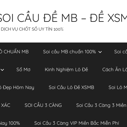
SOI CẦU ĐỀ MB – ĐỀ X
ỊCH VỤ CHỐT SỐ UY TÍN 100%
LÔ CHUẨN MB
Soi cầu MB chuẩn 100%
Soi c
Sổ Mơ
Kinh Nghiệm Lô Đề
Cách Ăn L
ô Đẹp Hôm Nay
Soi Cầu Lô Đề XSMB
Soi Lô 
H XÁC
SOI CẦU 3 CÀNG
Soi Cầu 3 Càng 3 Miền
Nay 100%
Soi Cầu 3 Càng VIP Miền Bắc Miễn Phí