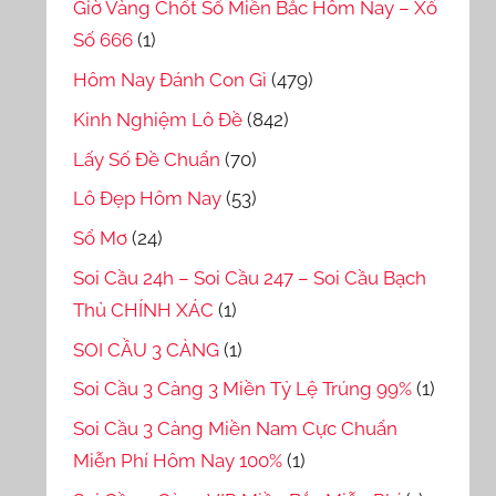
Giờ Vàng Chốt Số Miền Bắc Hôm Nay – Xổ
Số 666
(1)
Hôm Nay Đánh Con Gì
(479)
Kinh Nghiệm Lô Đề
(842)
Lấy Số Đề Chuẩn
(70)
Lô Đẹp Hôm Nay
(53)
Sổ Mơ
(24)
Soi Cầu 24h – Soi Cầu 247 – Soi Cầu Bạch
Thủ CHÍNH XÁC
(1)
SOI CẦU 3 CÀNG
(1)
Soi Cầu 3 Càng 3 Miền Tỷ Lệ Trúng 99%
(1)
Soi Cầu 3 Càng Miền Nam Cực Chuẩn
Miễn Phí Hôm Nay 100%
(1)