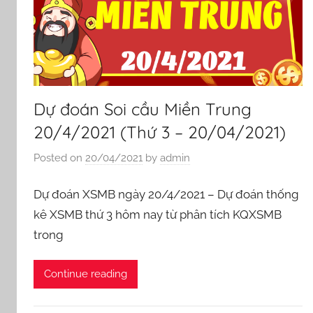
Dự đoán Soi cầu Miền Trung
20/4/2021 (Thứ 3 – 20/04/2021)
Posted on
20/04/2021
by
admin
Dự đoán XSMB ngày 20/4/2021 – Dự đoán thống
kê XSMB thứ 3 hôm nay từ phân tích KQXSMB
trong
Continue reading