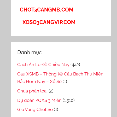
CHOT3CANGMB.COM
XOSO3CANGVIP.COM
Danh mục
Cách Ăn Lô Đề Chiều Nay
(442)
Cau XSMB – Thống Kê Cầu Bạch Thủ Miền
Bắc Hôm Nay – Xổ Số
(1)
Chưa phân loại
(2)
Dự đoán KQXS 3 Miền
(1.510)
Gio Vang Chot So
(1)