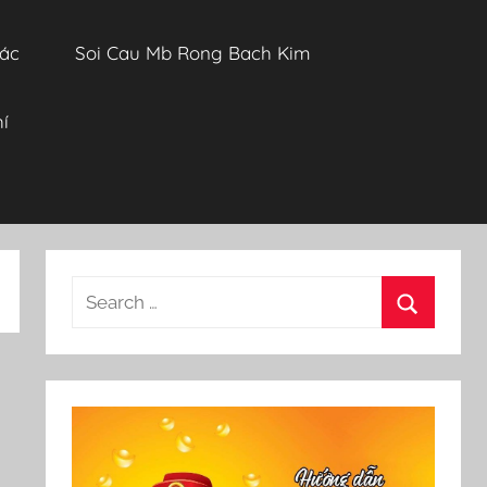
Xác
Soi Cau Mb Rong Bach Kim
í