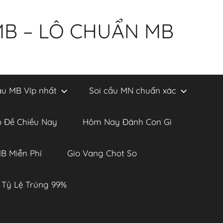
SMB – LÔ CHUẨN MB
ầu MB Víp nhất
Soi cầu MN chuẩn xác
ô Đề Chiều Nay
Hôm Nay Đánh Con Gì
MB Miễn Phí
Gio Vang Chot So
 Tỷ Lệ Trúng 99%