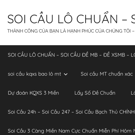
Skip
to
SOI CẦU LÔ CHUẨN – 
content
THÀNH CÔNG CỦA BẠN LÀ HẠNH PHÚC CỦA CHÚNG TÔI – D
SOI CẦU LÔ CHUẨN – SOI CẦU ĐỀ MB – ĐỀ XSMB – 
soi cầu kqxs bao lô mt
Soi cầu MT chuẩn xác
Dự đoán KQXS 3 Miền
Lấy Số Đề Chuẩn
L
Soi Cầu 24h – Soi Cầu 247 – Soi Cầu Bạch Thủ CHÍN
Soi Cầu 3 Càng Miền Nam Cực Chuẩn Miễn Phí Hôm 