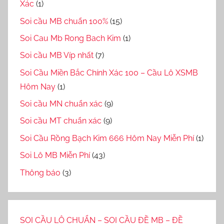
Xác
(1)
Soi cầu MB chuẩn 100%
(15)
Soi Cau Mb Rong Bach Kim
(1)
Soi cầu MB Víp nhất
(7)
Soi Cầu Miền Bắc Chính Xác 100 – Cầu Lô XSMB
Hôm Nay
(1)
Soi cầu MN chuẩn xác
(9)
Soi cầu MT chuẩn xác
(9)
Soi Cầu Rồng Bạch Kim 666 Hôm Nay Miễn Phí
(1)
Soi Lô MB Miễn Phí
(43)
Thông báo
(3)
SOI CẦU LÔ CHUẨN – SOI CẦU ĐỀ MB – ĐỀ