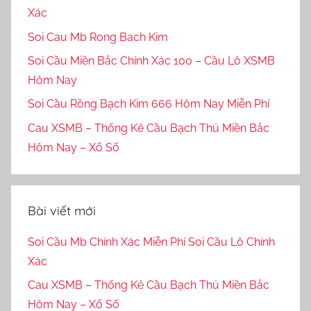
Xác
Soi Cau Mb Rong Bach Kim
Soi Cầu Miền Bắc Chính Xác 100 – Cầu Lô XSMB
Hôm Nay
Soi Cầu Rồng Bạch Kim 666 Hôm Nay Miễn Phí
Cau XSMB – Thống Kê Cầu Bạch Thủ Miền Bắc
Hôm Nay – Xổ Số
Bài viết mới
Soi Cầu Mb Chính Xác Miễn Phí Soi Cầu Lô Chính
Xác
Cau XSMB – Thống Kê Cầu Bạch Thủ Miền Bắc
Hôm Nay – Xổ Số