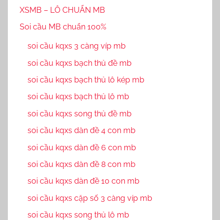
XSMB – LÔ CHUẨN MB
Soi cầu MB chuẩn 100%
soi cầu kqxs 3 càng víp mb
soi cầu kqxs bạch thủ đề mb
soi cầu kqxs bạch thủ lô kép mb
soi cầu kqxs bạch thủ lô mb
soi cầu kqxs song thủ đề mb
soi cầu kqxs dàn đề 4 con mb
soi cầu kqxs dàn đề 6 con mb
soi cầu kqxs dàn đề 8 con mb
soi cầu kqxs dàn đề 10 con mb
soi cầu kqxs cặp số 3 càng víp mb
soi cầu kqxs song thủ lô mb