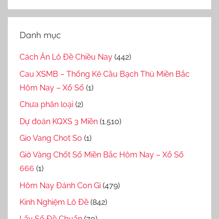
Danh mục
Cách Ăn Lô Đề Chiều Nay
(442)
Cau XSMB – Thống Kê Cầu Bạch Thủ Miền Bắc
Hôm Nay – Xổ Số
(1)
Chưa phân loại
(2)
Dự đoán KQXS 3 Miền
(1.510)
Gio Vang Chot So
(1)
Giờ Vàng Chốt Số Miền Bắc Hôm Nay – Xổ Số
666
(1)
Hôm Nay Đánh Con Gì
(479)
Kinh Nghiệm Lô Đề
(842)
Lấy Số Đề Chuẩn
(70)