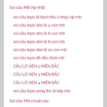
Soi cầu MB Víp nhất
soi cầu kqxs lô bạch thủ 2 nháy víp mb
soi cầu kqxs dàn lô 4 con mb
soi cầu kqxs dàn lô 6 con mb
soi cầu kqxs dàn lô 8 con mb
soi cầu kqxs dàn lô 10 con mb
soi cầu kqxs đề đầu đuôi mb
CẦU LÔ XIÊN 2 MIỀN BẮC
CẦU LÔ XIÊN 3 MIỀN BẮC
CẦU LÔ XIÊN 4 MIỀN BẮC
soi cầu kqxs song thủ lô kép mb
Soi cầu MN chuẩn xác