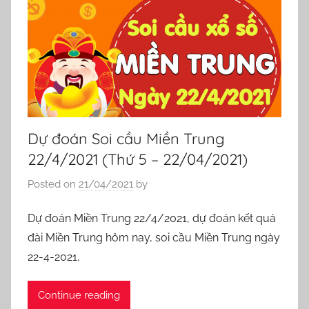
Dự đoán Soi cầu Miền Trung
22/4/2021 (Thứ 5 – 22/04/2021)
Posted on
21/04/2021
by
Dự đoán Miền Trung 22/4/2021, dự đoán kết quả
đài Miền Trung hôm nay, soi cầu Miền Trung ngày
22-4-2021,
Continue reading