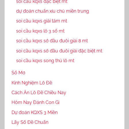
soi cầu kqxs đặc biệt mt
dự đoán chuẩn xíu chủ miền trung
soi cầu kqxs giải tám mt
soi cầu kqxs lô 3 số mt
soi cầu kqxs sớ đầu đuôi giải 8 mt
soi cầu kqxs sớ đầu đuôi giải đặc biệt mt
soi cầu kqxs song thủ lô mt
Sổ Mơ
Kinh Nghiệm Lô Đề
Cách Ăn Lô Đề Chiều Nay
Hôm Nay Đánh Con Gì
Dự đoán KQXS 3 Miền
Lấy Số Đề Chuẩn