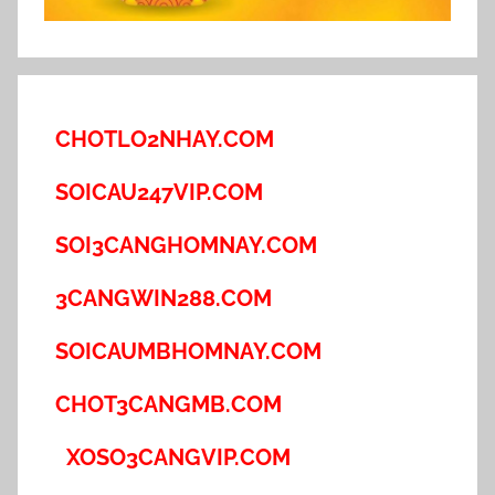
CHOTLO2NHAY.COM
SOICAU247VIP.COM
SOI3CANGHOMNAY.COM
3CANGWIN288.COM
SOICAUMBHOMNAY.COM
CHOT3CANGMB.COM
XOSO3CANGVIP.COM